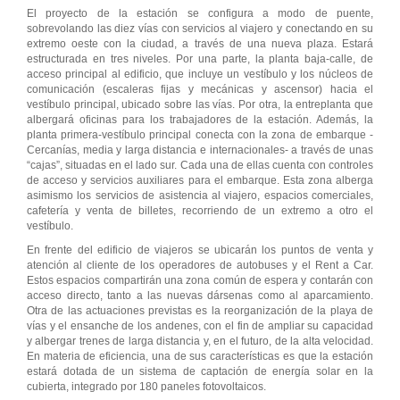
El proyecto de la estación se configura a modo de puente,
sobrevolando las diez vías con servicios al viajero y conectando en su
extremo oeste con la ciudad, a través de una nueva plaza. Estará
estructurada en tres niveles. Por una parte, la planta baja-calle, de
acceso principal al edificio, que incluye un vestíbulo y los núcleos de
comunicación (escaleras fijas y mecánicas y ascensor) hacia el
vestíbulo principal, ubicado sobre las vías. Por otra, la entreplanta que
albergará oficinas para los trabajadores de la estación. Además, la
planta primera-vestíbulo principal conecta con la zona de embarque -
Cercanías, media y larga distancia e internacionales- a través de unas
“cajas”, situadas en el lado sur. Cada una de ellas cuenta con controles
de acceso y servicios auxiliares para el embarque. Esta zona alberga
asimismo los servicios de asistencia al viajero, espacios comerciales,
cafetería y venta de billetes, recorriendo de un extremo a otro el
vestíbulo.
En frente del edificio de viajeros se ubicarán los puntos de venta y
atención al cliente de los operadores de autobuses y el Rent a Car.
Estos espacios compartirán una zona común de espera y contarán con
acceso directo, tanto a las nuevas dársenas como al aparcamiento.
Otra de las actuaciones previstas es la reorganización de la playa de
vías y el ensanche de los andenes, con el fin de ampliar su capacidad
y albergar trenes de larga distancia y, en el futuro, de la alta velocidad.
En materia de eficiencia, una de sus características es que la estación
estará dotada de un sistema de captación de energía solar en la
cubierta, integrado por 180 paneles fotovoltaicos.