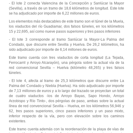
- El lote 2 conecta Valencina de la Concepción y Sanlúcar la Mayor
(Sevilla), a través de un tramo de 18,6 kilómetros de longitud. Este lote
se ha adjudicado por importe de 6,22 millones de euros.
Los elementos más destacables de este tramo son el túnel de la Muela,
los viaductos del río Guadiamar, dos falsos túneles, en los kilómetros
15 y 22,695, así como nueve pasos superiores y tres pasos inferiores
- El lote 3 corresponde al tramo Sanlúcar la Mayor-La Palma del
Condado, que discurre entre Sevilla y Huelva. De 26,2 kilómetros, ha
sido adjudicado por importe de 6,14 millones de euros.
Este tramo cuenta con tres viaductos de corta longitud (La Tejada,
Ferrocarril y Arroyo Alcarayón), una pérgola sobre la actual vía de la
red convencional Sevilla – Huelva (kilómetro 48,265) y tres falsos
túneles.
- El lote 4, afecta al tramo de 25,3 kilómetros que discurre entre La
Palma del Condado y Niebla (Huelva). Ha sido adjudicado por importe
de 7,13 millones de euros y a lo largo del trazado se proyectan un total
de cuatro viaductos -los de Arroyo Bayas, Sapo Hondo, Arroyo
Arzobispo y Río Tinto-, dos pérgolas de paso, ambas sobre la actual
línea de red convencional Sevilla – Huelva, en los kilómetros 56,946 y
62, tres pasos superiores, cinco pasos inferiores y un paso mixto,
inferior respecto de la vía, pero con elevación sobre los caminos
existentes.
Este tramo cuenta además con la reordenación de la playa de vías de