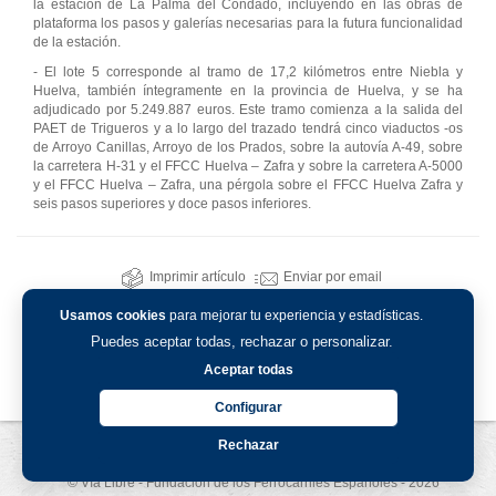
la estación de La Palma del Condado, incluyendo en las obras de
plataforma los pasos y galerías necesarias para la futura funcionalidad
de la estación.
- El lote 5 corresponde al tramo de 17,2 kilómetros entre Niebla y
Huelva, también íntegramente en la provincia de Huelva, y se ha
adjudicado por 5.249.887 euros. Este tramo comienza a la salida del
PAET de Trigueros y a lo largo del trazado tendrá cinco viaductos -os
de Arroyo Canillas, Arroyo de los Prados, sobre la autovía A-49, sobre
la carretera H-31 y el FFCC Huelva – Zafra y sobre la carretera A-5000
y el FFCC Huelva – Zafra, una pérgola sobre el FFCC Huelva Zafra y
seis pasos superiores y doce pasos inferiores.
Imprimir artículo
Enviar por email
Usamos cookies
para mejorar tu experiencia y estadísticas.
Puedes aceptar todas, rechazar o personalizar.
Aceptar todas
Configurar
Rechazar
Aviso legal
-
Política de privacidad
-
Política de cookies
© Vía Libre - Fundación de los Ferrocarriles Españoles - 2026