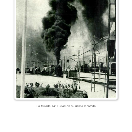
La Mikado 141F2348 en su último recorrido