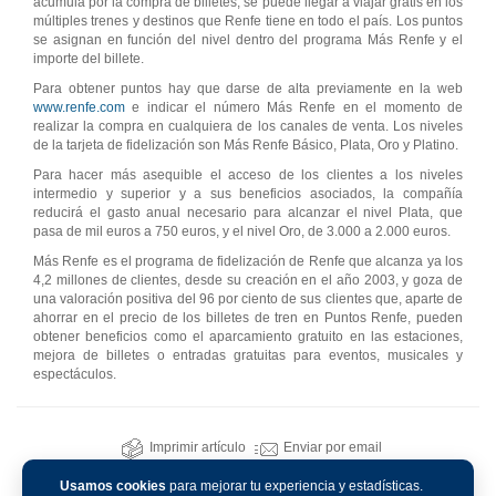
acumula por la compra de billetes, se puede llegar a viajar gratis en los
múltiples trenes y destinos que Renfe tiene en todo el país. Los puntos
se asignan en función del nivel dentro del programa Más Renfe y el
importe del billete.
Para obtener puntos hay que darse de alta previamente en la web
www.renfe.com
e indicar el número Más Renfe en el momento de
realizar la compra en cualquiera de los canales de venta. Los niveles
de la tarjeta de fidelización son Más Renfe Básico, Plata, Oro y Platino.
Para hacer más asequible el acceso de los clientes a los niveles
intermedio y superior y a sus beneficios asociados, la compañía
reducirá el gasto anual necesario para alcanzar el nivel Plata, que
pasa de mil euros a 750 euros, y el nivel Oro, de 3.000 a 2.000 euros.
Más Renfe es el programa de fidelización de Renfe que alcanza ya los
4,2 millones de clientes, desde su creación en el año 2003, y goza de
una valoración positiva del 96 por ciento de sus clientes que, aparte de
ahorrar en el precio de los billetes de tren en Puntos Renfe, pueden
obtener beneficios como el aparcamiento gratuito en las estaciones,
mejora de billetes o entradas gratuitas para eventos, musicales y
espectáculos.
Imprimir artículo
Enviar por email
Usamos cookies
para mejorar tu experiencia y estadísticas.