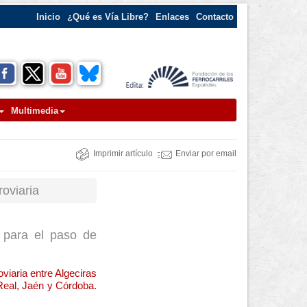
Inicio
¿Qué es Vía Libre?
Enlaces
Contacto
Multimedia
Imprimir artículo
Enviar por email
oviaria
s para el paso de
oviaria entre Algeciras
Real, Jaén y Córdoba.