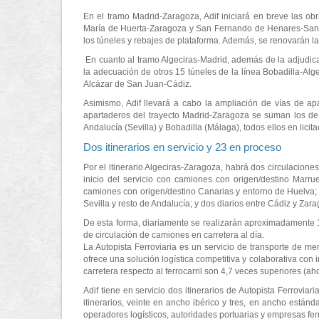
En el tramo Madrid-Zaragoza, Adif iniciará en breve las ob
María de Huerta-Zaragoza y San Fernando de Henares-Santa 
los túneles y rebajes de plataforma. Además, se renovarán las 
En cuanto al tramo Algeciras-Madrid, además de la adjudicac
la adecuación de otros 15 túneles de la línea Bobadilla-Alg
Alcázar de San Juan-Cádiz.
Asimismo, Adif llevará a cabo la ampliación de vías de apar
apartaderos del trayecto Madrid-Zaragoza se suman los de
Andalucía (Sevilla) y Bobadilla (Málaga), todos ellos en lici
Dos itinerarios en servicio y 23 en proceso
Por el itinerario Algeciras-Zaragoza, habrá dos circulaciones
inicio del servicio con camiones con origen/destino Marr
camiones con origen/destino Canarias y entorno de Huelva; c
Sevilla y resto de Andalucía; y dos diarios entre Cádiz y Zar
De esta forma, diariamente se realizarán aproximadamente 12
de circulación de camiones en carretera al día.
La Autopista Ferroviaria es un servicio de transporte de me
ofrece una solución logística competitiva y colaborativa con
carretera respecto al ferrocarril son 4,7 veces superiores (
Adif tiene en servicio dos itinerarios de Autopista Ferrovia
itinerarios, veinte en ancho ibérico y tres, en ancho estánda
operadores logísticos, autoridades portuarias y empresas fer