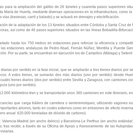
ras para la ampliación del gálibo de 26 túneles y cuarenta pasos superiores sit
María de Huerta, mediante diversas operaciones en la infraestructura, como la
vías (traviesas, carril y balasto) y se actuará en drenajes y electrificación.
ión de la adaptación de los 13 túneles situados entre Córdoba y Santa Cruz de M
eciras, así como de 46 pasos superiores situados en las líneas Bobadilla-Bifurc
tado hasta los 750 metros en estaciones para reforzar la eficiencia y competitiv
 las estaciones andaluzas de Pedro Abad, Fernán Núñez, Montilla y Puente Gen
tación. Por su parte, se encuentran en ejecución los de Campillos (Málaga) y Setenil
 diarias por sentido en la fase inicial, que se ampliarán a tres trenes diarios por
uecos. A estos trenes, se sumarán dos más diarios (uno por sentido) desde Hu
uatro trenes diarios (dos por sentido) entre Sevilla y Zaragoza, con camiones co
agoza (uno por sentido).
.000 kilómetros-tren y se transportarán unos 360 camiones en este itinerario, e
rcancías que carga tráilers de carretera o semirremolques, utilizando vagones esp
 importantes ahorros, tanto en costes externos como en emisiones de efecto invern
ahorro anual: 620.000 toneladas de dióxido de carbono).
ria: Valencia-Madrid (en ancho ibérico) y Barcelona-Le Perthus (en ancho estándar
r, tras recibir, a través de su Oficina de Apoyo y Asesoramiento de las Autopistas
roviarias.