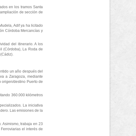
uados en los tramos Santa
 ampliación de sección de
udela, Adif ya ha licitado
ación Córdoba Mercancías y
idad del itinerario. A los
il (Córdoba), La Roda de
 (Cádiz).
 sentido un año después del
elva a Zaragoza, mediante
n origen/destino Puerto de
vitando 360.000 kilómetros
ecializados. La iniciativa
adero. Las emisiones de la
). Asimismo, trabaja en 23
 Ferroviarias el interés de