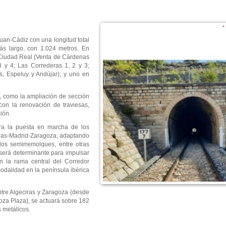
Juan-Cádiz con una longitud total
ás largo, con 1.024 metros. En
e Ciudad Real (Venta de Cárdenas
 y 4; Las Correderas 1, 2 y 3;
, Espeluy y Andújar); y uno en
a, como la ampliación de sección
 con la renovación de traviesas,
ación.
ra la puesta en marcha de los
eciras-Madrid-Zaragoza, adaptando
os semirremolques, entre otras
será determinante para impulsar
en la rama central del Corredor
modalidad en la península ibérica
entre Algeciras y Zaragoza (desde
goza Plaza), se actuará sobre 182
es metálicos.