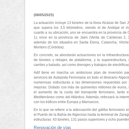
(08/05/2025)
La actuación incluye 13 túneles de la línea Alcázar de San 
que supera los 3,5 kilómetros, siendo el de Andújar el m
cuanto a su ubicación, uno se encuentra en la provincia d
1); once en la provincia de Jaén (Venta de Cárdenas 2, 3
además de los situados en Santa Elena, Calancha, Vilches
Montoro (Córdoba).
En concreto, se abordarán actuaciones en la infraestructur
de túneles y rebajes de plataforma; y la superestructura,
carriles y balasto, así como drenajes y trabajos de electrific
Adif tiene en marcha un ambicioso plan de inversión pa
servicios de Autopista Ferroviaria en todo el itinerario Alg
numerosas estructuras a las dimensiones requeridas por l
mejoras. Dotado con más de quinientos millones de euros, 
el aumento de la cuota del transporte ferroviario, tanto 
Mediterráneo como del Atlántico. Además, reforzará la inter
con los tráficos entre Europa y Marruecos.
En lo que se refiere a la adecuación del gálibo ferroviario 
el Puerto de la Bahía de Algeciras hasta la terminal de Zara
estructuras: 43 túneles, 131 pasos superiores y ocho puent
Renovación de vías