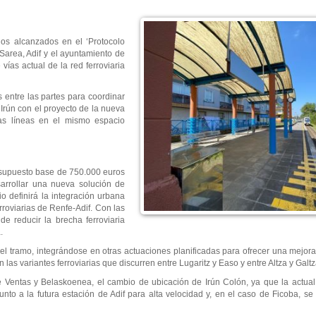
dos alcanzados en el ‘Protocolo
Sarea, Adif y el ayuntamiento de
 vías actual de la red ferroviaria
 entre las partes para coordinar
Irún con el proyecto de la nueva
las líneas en el mismo espacio
resupuesto base de 750.000 euros
arrollar una nueva solución de
io definirá la integración urbana
erroviarias de Renfe-Adif. Con las
de reducir la brecha ferroviaria
a.
el tramo, integrándose en otras actuaciones planificadas para ofrecer una mejora
n las variantes ferroviarias que discurren entre Lugaritz y Easo y entre Altza y Gal
e Ventas y Belaskoenea, el cambio de ubicación de Irún Colón, ya que la actua
nto a la futura estación de Adif para alta velocidad y, en el caso de Ficoba, se 