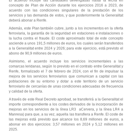
El acuerdo incluye las cantidades devengadas hasta la fecha en
concepto de Plan de Acción durante los ejercicios 2016 a 2023, de
acuerdo con las condiciones singulares de la prestación de los
servicios y las demanda de estos, y que posteriormente la Generalitat
deberá abonar a Renfe.
Además, este Plan también cubre, junto a los incrementos en la oferta
ferroviaria, la garantía de la seguridad en estaciones e instalaciones o
la lucha contra el fraude. El coste aproximado total de este concepto
asciende a unos 191,5 millones de euros, los cuales serán transferidos
a la Generalitat entre 2024 y 2026; para este ejercicio, está previsto el
abono de 90,9 millones de euros.
Asimismo, el acuerdo incluye los servicios incrementales a las
comarcas leridanas, según lo previsto en el contrato entre Generalitat y
Renfe, formalizado el 7 de febrero de 2024, con el fin de impulsar la
mejora de los servicios ferroviarios que comunican a capital con las
poblaciones de su entorno y dotar a este territorio de un servicio
ferroviario de cercanías de unas condiciones adecuadas de frecuencia
y calidad de la oferta.
A través de este Real Decreto aprobad, se transferirá a la Generalitat el
importe correspondiente a los costes derivados de la incorporación de
mejoras en los servicios de la línea LR3 aCervera, y la línea LR4 a
Manresa) para que, a su vez, aquella las transfiera a Renfe. El coste de
las mejoras está previsto que alcance los 8,69 millones de euros, a
abonar en dos ejercicios: 3,57 millones en 2024 y 5,12 millones en
2025.