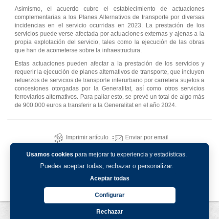
Asimismo, el acuerdo cubre el establecimiento de actuaciones
complementarias a los Planes Alternativos de transporte por diversas
incidencias en el servicio ocurridas en 2023. La prestación de los
servicios puede verse afectada por actuaciones externas y ajenas a la
propia explotación del servicio, tales como la ejecución de las obras
que han de acometerse sobre la infraestructura.
Estas actuaciones pueden afectar a la prestación de los servicios y
requerir la ejecución de planes alternativos de transporte, que incluyen
refuerzos de servicios de transporte interurbano por carretera sujetos a
concesiones otorgadas por la Generalitat, así como otros servicios
ferroviarios alternativos. Para paliar esto, se prevé un total de algo más
de 900.000 euros a transferir a la Generalitat en el año 2024.
Imprimir artículo
Enviar por email
Usamos cookies
para mejorar tu experiencia y estadísticas.
Puedes aceptar todas, rechazar o personalizar.
Aceptar todas
Configurar
Rechazar
Aviso legal
-
Política de privacidad
-
Política de cookies