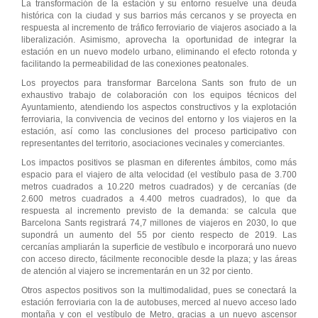
La transformación de la estación y su entorno resuelve una deuda
histórica con la ciudad y sus barrios más cercanos y se proyecta en
respuesta al incremento de tráfico ferroviario de viajeros asociado a la
liberalización. Asimismo, aprovecha la oportunidad de integrar la
estación en un nuevo modelo urbano, eliminando el efecto rotonda y
facilitando la permeabilidad de las conexiones peatonales.
Los proyectos para transformar Barcelona Sants son fruto de un
exhaustivo trabajo de colaboración con los equipos técnicos del
Ayuntamiento, atendiendo los aspectos constructivos y la explotación
ferroviaria, la convivencia de vecinos del entorno y los viajeros en la
estación, así como las conclusiones del proceso participativo con
representantes del territorio, asociaciones vecinales y comerciantes.
Los impactos positivos se plasman en diferentes ámbitos, como más
espacio para el viajero de alta velocidad (el vestíbulo pasa de 3.700
metros cuadrados a 10.220 metros cuadrados) y de cercanías (de
2.600 metros cuadrados a 4.400 metros cuadrados), lo que da
respuesta al incremento previsto de la demanda: se calcula que
Barcelona Sants registrará 74,7 millones de viajeros en 2030, lo que
supondrá un aumento del 55 por ciento respecto de 2019. Las
cercanías ampliarán la superficie de vestíbulo e incorporará uno nuevo
con acceso directo, fácilmente reconocible desde la plaza; y las áreas
de atención al viajero se incrementarán en un 32 por ciento.
Otros aspectos positivos son la multimodalidad, pues se conectará la
estación ferroviaria con la de autobuses, merced al nuevo acceso lado
montaña y con el vestíbulo de Metro, gracias a un nuevo ascensor