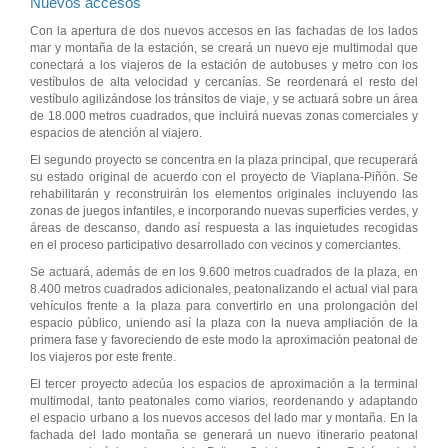
Nuevos accesos
Con la apertura de dos nuevos accesos en las fachadas de los lados
mar y montaña de la estación, se creará un nuevo eje multimodal que
conectará a los viajeros de la estación de autobuses y metro con los
vestíbulos de alta velocidad y cercanías. Se reordenará el resto del
vestíbulo agilizándose los tránsitos de viaje, y se actuará sobre un área
de 18.000 metros cuadrados, que incluirá nuevas zonas comerciales y
espacios de atención al viajero.
El segundo proyecto se concentra en la plaza principal, que recuperará
su estado original de acuerdo con el proyecto de Viaplana-Piñón. Se
rehabilitarán y reconstruirán los elementos originales incluyendo las
zonas de juegos infantiles, e incorporando nuevas superficies verdes, y
áreas de descanso, dando así respuesta a las inquietudes recogidas
en el proceso participativo desarrollado con vecinos y comerciantes.
Se actuará, además de en los 9.600 metros cuadrados de la plaza, en
8.400 metros cuadrados adicionales, peatonalizando el actual vial para
vehículos frente a la plaza para convertirlo en una prolongación del
espacio público, uniendo así la plaza con la nueva ampliación de la
primera fase y favoreciendo de este modo la aproximación peatonal de
los viajeros por este frente.
El tercer proyecto adecúa los espacios de aproximación a la terminal
multimodal, tanto peatonales como viarios, reordenando y adaptando
el espacio urbano a los nuevos accesos del lado mar y montaña. En la
fachada del lado montaña se generará un nuevo itinerario peatonal