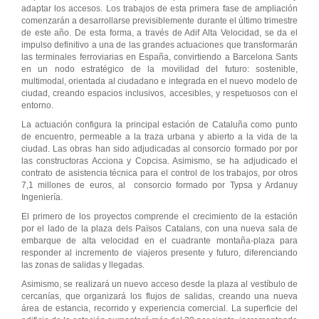
adaptar los accesos. Los trabajos de esta primera fase de ampliación
comenzarán a desarrollarse previsiblemente durante el último trimestre
de este año. De esta forma, a través de Adif Alta Velocidad, se da el
impulso definitivo a una de las grandes actuaciones que transformarán
las terminales ferroviarias en España, convirtiendo a Barcelona Sants
en un nodo estratégico de la movilidad del futuro: sostenible,
multimodal, orientada al ciudadano e integrada en el nuevo modelo de
ciudad, creando espacios inclusivos, accesibles, y respetuosos con el
entorno.
La actuación configura la principal estación de Cataluña como punto
de encuentro, permeable a la traza urbana y abierto a la vida de la
ciudad. Las obras han sido adjudicadas al consorcio formado por por
las constructoras Acciona y Copcisa. Asimismo, se ha adjudicado el
contrato de asistencia técnica para el control de los trabajos, por otros
7,1 millones de euros, al consorcio formado por Typsa y Ardanuy
Ingeniería.
El primero de los proyectos comprende el crecimiento de la estación
por el lado de la plaza dels Països Catalans, con una nueva sala de
embarque de alta velocidad en el cuadrante montaña-plaza para
responder al incremento de viajeros presente y futuro, diferenciando
las zonas de salidas y llegadas.
Asimismo, se realizará un nuevo acceso desde la plaza al vestíbulo de
cercanías, que organizará los flujos de salidas, creando una nueva
área de estancia, recorrido y experiencia comercial. La superficie del