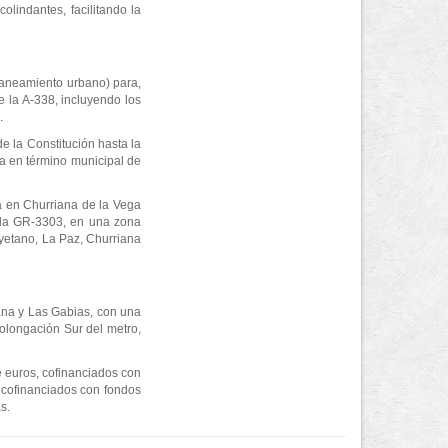
olindantes, facilitando la
 saneamiento urbano) para,
e la A-338, incluyendo los
.
de la Constitución hasta la
ya en término municipal de
ra en Churriana de la Vega
n la GR-3303, en una zona
yetano, La Paz, Churriana
ana y Las Gabias, con una
rolongación Sur del metro,
e euros, cofinanciados con
 cofinanciados con fondos
s.