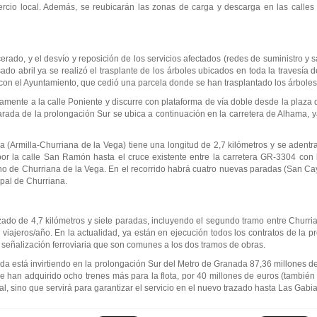
rcio local. Además, se reubicarán las zonas de carga y descarga en las calles c
ado, y el desvío y reposición de los servicios afectados (redes de suministro y
do abril ya se realizó el trasplante de los árboles ubicados en toda la travesía d
 con el Ayuntamiento, que cedió una parcela donde se han trasplantado los árboles
vamente a la calle Poniente y discurre con plataforma de vía doble desde la plaza 
rada de la prolongación Sur se ubica a continuación en la carretera de Alhama, 
 (Armilla-Churriana de la Vega) tiene una longitud de 2,7 kilómetros y se adent
o por la calle San Ramón hasta el cruce existente entre la carretera GR-3304 co
no de Churriana de la Vega. En el recorrido habrá cuatro nuevas paradas (San Ca
ipal de Churriana.
ado de 4,7 kilómetros y siete paradas, incluyendo el segundo tramo entre Churri
iajeros/año. En la actualidad, ya están en ejecución todos los contratos de la p
y señalización ferroviaria que son comunes a los dos tramos de obras.
enda está invirtiendo en la prolongación Sur del Metro de Granada 87,36 millones d
 han adquirido ocho trenes más para la flota, por 40 millones de euros (también
l, sino que servirá para garantizar el servicio en el nuevo trazado hasta Las Gabia