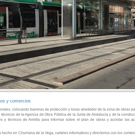
anos y comercios
tonales, colocando barreras de protección y lonas alrededor de la zona de obras pa
écnicos de la Agencia de Obra Pública de la Junta de Andalucía y de la construc
s y técnicos de Armilla para informar sobre el plan de obras y acordar las ac
a hecho en Churriana de la Vega, carteles informativos y directorios con los comerc