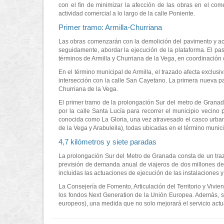
con el fin de minimizar la afección de las obras en el come
actividad comercial a lo largo de la calle Poniente.
Primer tramo: Armilla-Churriana
Las obras comenzarán con la demolición del pavimento y acer
seguidamente, abordar la ejecución de la plataforma. El pasa
términos de Armilla y Churriana de la Vega, en coordinación
En el término municipal de Armilla, el trazado afecta exclusi
intersección con la calle San Cayetano. La primera nueva pa
Churriana de la Vega.
El primer tramo de la prolongación Sur del metro de Granada
por la calle Santa Lucía para recorrer el municipio vecin
conocida como La Gloria, una vez atravesado el casco urba
de la Vega y Arabuleila), todas ubicadas en el término munic
4,7 kilómetros y siete paradas
La prolongación Sur del Metro de Granada consta de un traz
previsión de demanda anual de viajeros de dos millones de v
incluidas las actuaciones de ejecución de las instalaciones 
La Consejería de Fomento, Articulación del Territorio y Vivi
los fondos Next Generation de la Unión Europea. Además, se
europeos), una medida que no solo mejorará el servicio actua