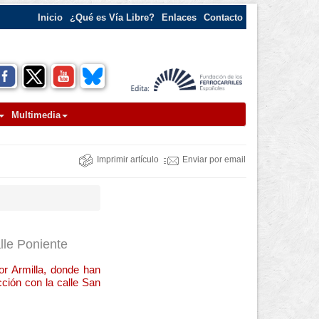
Inicio
¿Qué es Vía Libre?
Enlaces
Contacto
Multimedia
Imprimir artículo
Enviar por email
lle Poniente
r Armilla, donde han
cción con la calle San