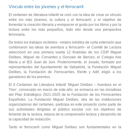
Vínculo entre los jóvenes y el ferrocarril
El certamen de literatura infantil se creó con la idea de crear un vínculo
entre los más jóvenes, la cultura y el ferrocarril, y el objetivo de
fomentar la creación literaria y enriquecer el gusto por los libros y por la
lectura entre los más pequeños, todo ello desde una perspectiva
ferroviaria.
De todos los trabajos recibidos –relatos inéditos de corta extensión que
combinaron las ideas de aventura y ferrocarril– el Comité de Lectura
seleccionó en una primera vuelta 12 finalistas de los CEIP Miguel
Delibes, Miguel de Cervantes y Gonzalo de Berceo, el Colegio Ave
María y el IES Juan de Juni. Posteriormente, el Jurado, formado por
representantes del Ayuntamiento de Valladolid, la Fundación Miguel
Delibes, la Fundación de Ferrocarriles, Renfe y Adif, eligió a los
ganadores de los premios.
El II Certamen de Literatura Infantil ‘Miguel Delibes – Aventura en el
Tren’, convocado en marzo de este año, se enmarca en las iniciativas
del Plan Estratégico 2021-2025 de la Fundación de los Ferrocarriles
Españoles. La Fundación Miguel Delibes, otra de las instituciones
organizadoras del certamen, participa en este proyecto como parte de
sus actividades dirigidas al público escolar con los objetivos de
fomento de la lectura, mejora de la comprensión lectora y desarrollo de
la capacidad de redacción.
Tanto el ferrocarril como Miguel Delibes son fundamentales en la