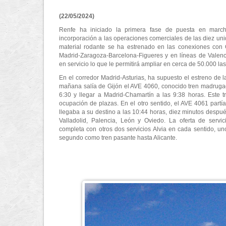
(22/05/2024)
Renfe ha iniciado la primera fase de puesta en marc
incorporación a las operaciones comerciales de las diez uni
material rodante se ha estrenado en las conexiones con Ga
Madrid-Zaragoza-Barcelona-Figueres y en líneas de Valenci
en servicio lo que le permitirá ampliar en cerca de 50.000 l
En el corredor Madrid-Asturias, ha supuesto el estreno de la
mañana salía de Gijón el AVE 4060, conocido tren madrugad
6:30 y llegar a Madrid-Chamartín a las 9:38 horas. Este t
ocupación de plazas. En el otro sentido, el AVE 4061 partía
llegaba a su destino a las 10:44 horas, diez minutos despué
Valladolid, Palencia, León y Oviedo. La oferta de servic
completa con otros dos servicios Alvia en cada sentido, u
segundo como tren pasante hasta Alicante.