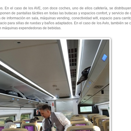
. En el caso de los AVE, con doce coches, uno de ellos cafetería, se distribuyen
sponen de pantallas táctiles en todas las butacas y espacios confort, y servicio de
s de información en sala, máquinas vending, conectividad wifi, espacio para carri
pacio para sillas de ruedas y baños adaptados. En el caso de los Avlo, también 
con máquinas expendedoras de bebidas.