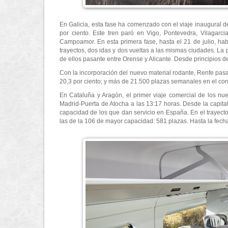
En Galicia, esta fase ha comenzado con el viaje inaugural d
por ciento. Este tren paró en Vigo, Pontevedra, Vilagarc
Campoamor. En esta primera fase, hasta el 21 de julio, habr
trayectos, dos idas y dos vueltas a las mismas ciudades. La
de ellos pasante entre Orense y Alicante. Desde principios de
Con la incorporación del nuevo material rodante, Renfe pas
20,3 por ciento; y más de 21.500 plazas semanales en el corr
En Cataluña y Aragón, el primer viaje comercial de los nu
Madrid-Puerta de Atocha a las 13:17 horas. Desde la capital
capacidad de los que dan servicio en España. En el trayect
las de la 106 de mayor capacidad: 581 plazas. Hasta la fech