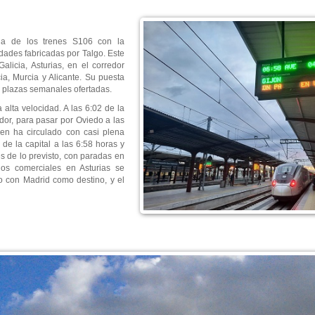
ha de los trenes S106 con la
dades fabricadas por Talgo. Este
licia, Asturias, en el corredor
a, Murcia y Alicante. Su puesta
as plazas semanales ofertadas.
 alta velocidad. A las 6:02 de la
or, para pasar por Oviedo a las
ren ha circulado con casi plena
 de la capital a las 6:58 horas y
s de lo previsto, con paradas en
ios comerciales en Asturias se
no con Madrid como destino, y el