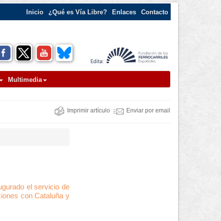
Inicio
¿Qué es Vía Libre?
Enlaces
Contacto
Multimedia
Imprimir artículo
Enviar por email
ugurado el servicio de
exiones con Cataluña y