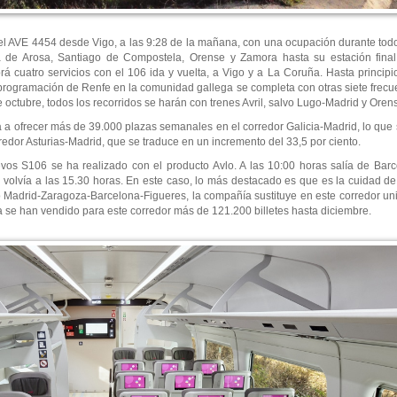
el AVE 4454 desde Vigo, a las 9:28 de la mañana, con una ocupación durante todo
ia de Arosa, Santiago de Compostela, Orense y Zamora hasta su estación final
á cuatro servicios con el 106 ida y vuelta, a Vigo y a La Coruña. Hasta princip
 programación de Renfe en la comunidad gallega se completa con otras siete frecu
 octubre, todos los recorridos se harán con trenes Avril, salvo Lugo-Madrid y Oren
a a ofrecer más de 39.000 plazas semanales en el corredor Galicia-Madrid, lo que
edor Asturias-Madrid, que se traduce en un incremento del 33,5 por ciento.
evos S106 se ha realizado con el producto Avlo. A las 10:00 horas salía de Barc
 volvía a las 15.30 horas. En este caso, lo más destacado es que es la cuidad d
o Madrid-Zaragoza-Barcelona-Figueres, la compañía sustituye en este corredor uni
a se han vendido para este corredor más de 121.200 billetes hasta diciembre.