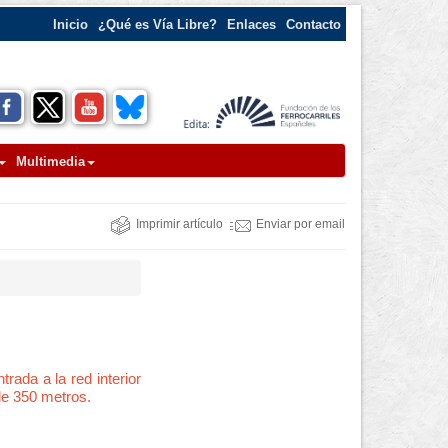
Inicio
¿Qué es Vía Libre?
Enlaces
Contacto
Multimedia
Imprimir artículo
Enviar por email
trada a la red interior
de 350 metros.