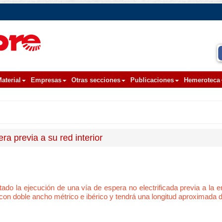
aterial
Empresas
Otras secciones
Publicaciones
Hemeroteca
era previa a su red interior
tado la ejecución de una vía de espera no electrificada previa a la en
á con doble ancho métrico e ibérico y tendrá una longitud aproximada 