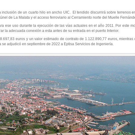
 inclusión de un cuarto hilo en ancho UIC. El tendido discurrirá sobre terrenos en
 túnel de La Malata y el acceso ferroviario al Cerramiento norte del Muelle Fernán
ara ese uso durante la ejecución de las vías actuales en el año 2011. Por este mot
ar la adecuada conexión a esta antes de su entrada en el puerto Interior.
358.697,83 euros y un valor estimado de contrato de 1.122.890,77 euros, mientras
a se adjudicó en septiembre de 2022 a Eptisa Servicios de Ingeniería.