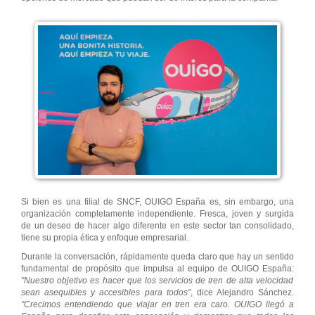
Si bien es una filial de SNCF, OUIGO España es, sin embargo, una
organización completamente independiente. Fresca, joven y surgida
de un deseo de hacer algo diferente en este sector tan consolidado,
tiene su propia ética y enfoque empresarial.
Durante la conversación, rápidamente queda claro que hay un sentido
fundamental de propósito que impulsa al equipo de OUIGO España:
"Nuestro objetivo es hacer que los servicios de tren de alta velocidad
sean asequibles y accesibles para todos"
, dice Alejandro Sánchez.
"Crecimos entendiendo que viajar en tren era caro. OUIGO llegó a