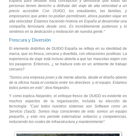
España para desafiar esta concepción y demostrar que todas las
personas tienen derecho a disfrutar del viaje de alta velocidad a un
precio accesible. Con OUIGO, los estudiantes, las familias, y
empresarios que antes no podían permitírselo, ahora pueden viajar en
alta velocidad. Estamos haciendo historia en España al desarrollar una
compañía ferroviaria desde cero. Es increíblemente poderoso y lo
sentimos en la dedicación y motivación de nuestra gente."
Frescura y Diversión
El elemento distintivo de OUIGO España se refleja en su identidad de
marca, que es fresca, cercana y divertida, con vibraciones positivas. La
experiencia de viaje está incluso abierta a que las mascotas viajen con
los pasajeros. Entonces, ¿ se traduce esto en un ambiente de trabajo
cercano?
"Somos una empresa joven y de mente abierta, desde el diseño abierto
de la oficina hasta el contacto entre los directivos y el equipo. Estamos
todos juntos en esto"
, dice Alejandro.
Y como explica Alejandro, el enfoque fresco de OUIGO es evidente en
muchos aspectos de la organización, incluida su elección de
tecnología:
"Casi todos nuestros sistemas son Software como un
Servicio (SaaS). Somos muy conscientes de esto: somos un equipo
pequeño, y esto nos permite externalizar esfuerzo y competencias,
reduciendo los costes de infraestructura y mantenimiento".