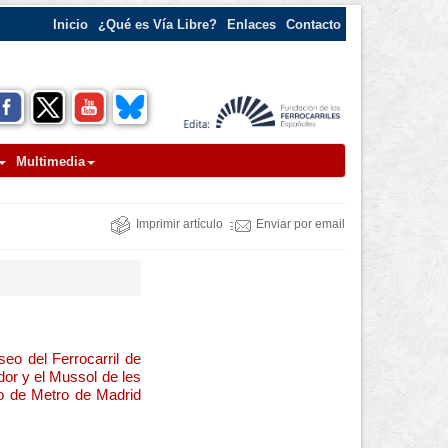
Inicio
¿Qué es Vía Libre?
Enlaces
Contacto
Multimedia
Imprimir artículo
Enviar por email
eo del Ferrocarril de
dor y el Mussol de les
io de Metro de Madrid