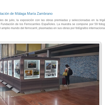
 estación de Málaga María Zambrano
s de julio, la exposición con las obras premiadas y seleccionadas en la trig
a Fundación de los Ferrocarriles Españoles. La muestra se compone por 59 fotogr
el amplio mundo del ferrocarril, plasmadas en sus obras por fotógrafos internaciona