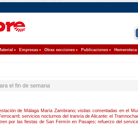
aterial
Empresas
Otras secciones
Publicaciones
Hemeroteca
para el fin de semana
a estación de Málaga María Zambrano; visitas comentadas en el Mus
rrocarril; servicios nocturnos del tranvía de Alicante: el Tramnocha
tren por las fiestas de San Fermín en Pasajes; refuerzo del servic