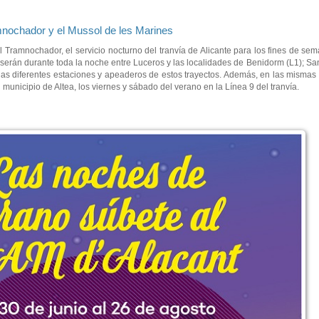
amnochador y el Mussol de les Marines
l Tramnochador, el servicio nocturno del tranvía de Alicante para los fines de se
 serán durante toda la noche entre Luceros y las localidades de Benidorm (L1); San
as diferentes estaciones y apeaderos de estos trayectos. Además, en las mismas 
unicipio de Altea, los viernes y sábado del verano en la Línea 9 del tranvía.