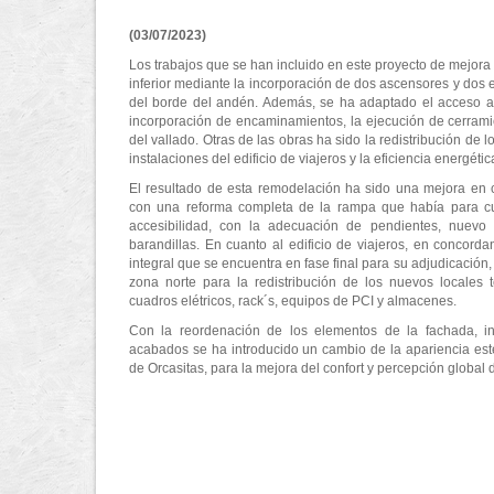
(03/07/2023)
Los trabajos que se han incluido en este proyecto de mejora
inferior mediante la incorporación de dos ascensores y dos
del borde del andén. Además, se ha adaptado el acceso al
incorporación de encaminamientos, la ejecución de cerrami
del vallado. Otras de las obras ha sido la redistribución de 
instalaciones del edificio de viajeros y la eficiencia energétic
El resultado de esta remodelación ha sido una mejora en cu
con una reforma completa de la rampa que había para cu
accesibilidad, con la adecuación de pendientes, nuevo
barandillas. En cuanto al edificio de viajeros, en concord
integral que se encuentra en fase final para su adjudicación,
zona norte para la redistribución de los nuevos locales 
cuadros elétricos, rack´s, equipos de PCI y almacenes.
Con la reordenación de los elementos de la fachada, ins
acabados se ha introducido un cambio de la apariencia esté
de Orcasitas, para la mejora del confort y percepción global d