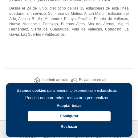
y comenzará, según el calendario estimado, en el año 2024.
Desde el 24 de junio, dieciocho de las 33 estaciones de esta línea
quedarán sin servicio: Sol, Tirso de Molina, Antón Martín, Estación del
Arte, Atocha Renfe, Menéndez Pelayo, Pacífico, Puente de Vallecas,
Nueva Numancia, Portazgo, Buenos Aires, Alto del Arenal, Miguel
Hernández, Sierra de Guadalupe, Villa de Vallecas, Congosto, La
Gavia, Las Suertes y Valdecarros.
Imprimir artículo
Enviar por email
Usamos cookies
para mejorar tu experiencia y estadísticas.
Puedes aceptar todas, rechazar o personalizar.
Aceptar todas
Configurar
Rechazar
Aviso legal
-
Política de privacidad
-
Política de cookies
© Vía Libre - Fundación de los Ferrocarriles Españoles - 2026