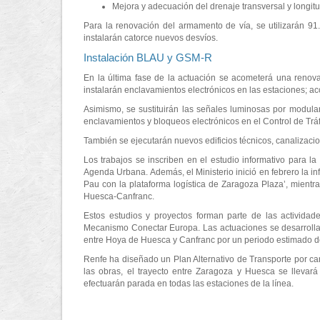
Mejora y adecuación del drenaje transversal y longit
Para la renovación del armamento de vía, se utilizarán 91
instalarán catorce nuevos desvíos.
Instalación BLAU y GSM-R
En la última fase de la actuación se acometerá una renova
instalarán enclavamientos electrónicos en las estaciones; ac
Asimismo, se sustituirán las señales luminosas por modula
enclavamientos y bloqueos electrónicos en el Control de Tráf
También se ejecutarán nuevos edificios técnicos, canalizaci
Los trabajos se inscriben en el estudio informativo para l
Agenda Urbana. Además, el Ministerio inició en febrero la i
Pau con la plataforma logística de Zaragoza Plaza’, mientr
Huesca-Canfranc.
Estos estudios y proyectos forman parte de las actividad
Mecanismo Conectar Europa. Las actuaciones se desarrollarán 
entre Hoya de Huesca y Canfranc por un periodo estimado 
Renfe ha diseñado un Plan Alternativo de Transporte por car
las obras, el trayecto entre Zaragoza y Huesca se llevar
efectuarán parada en todas las estaciones de la línea.