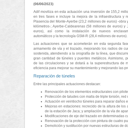
(06/06/2023)
Adif moviliza en esta actuación una inversión de 155,2 mill
en tres fases e incluye la mejora de la infraestructura y
Plasencia del Monte-Ayerbe (23,2 millones de euros) -obra 
kilómetros-; Ayerbe-Caldearenas (58 millones de euros) y 
euros), así como la instalación de nuevos enclavami
automáticos y la tecnología GSM-R (28,4 millones de euros).
Las actuaciones que se acometerán en esta segunda fase
armamento de vía y el trazado, mejorando los radios de cu
sostenida, atendiendo a la orografía de la línea, que discu
gran cantidad de túneles y puentes metálicos. Asimismo, p
de las circulaciones y se dotará a la superestructura de ma
eficiencia para mejorar su mantenimiento y mejorando las pre
Reparación de túneles
Entre las principales actuaciones destacan:
Renovación de los elementos estructurales con pilote
Protección de taludes con malla de triple torsión, red
Actuación en veintiocho túneles para reparar daños e
Mejoras en estaciones: recrecido de la altura de los
de la estación de Jaca; y ampliación de la vía de ap
Modificaciones de eje del trazado en determinadas c
Renovación de la protección con pintura de cuatro pu
Demolición y sustitución por nuevas estructuras de d