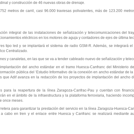
udinal y construcción de 46 nuevas obras de drenaje.
.752 metros de carril, casi 96.000 traviesas polivalentes, más de 123.200 metro
ción integral de las instalaciones de señalización y telecomunicaciones del tra
cionamientos eléctricos en los motores de aguja y contadores de ejes de última te
res tipo led y se implantará el sistema de radio GSM-R. Además, se integrará e
ico Centralizado.
ones y canaletas, en las que se va a tender cableado nuevo de señalización y tel
a implantación del ancho estándar en el tramo Huesca-Canfranc del Ministerio de
nformación pública del ‘Estudio Informativo de la conexión en ancho estándar de l
as que Adif avanza en la redacción de los proyectos de implantación del ancho de
es para la reapertura de la línea Zaragoza-Canfrac-Pau y cuentan con financi
en el ámbito de la infraestructura y la plataforma ferroviaria, haciendo incompati
de once meses.
retera para garantizar la prestación del servicio en la línea Zaragoza-Huesca-Can
á a cabo en tren y el enlace entre Huesca y Canfranc se realizará mediante a