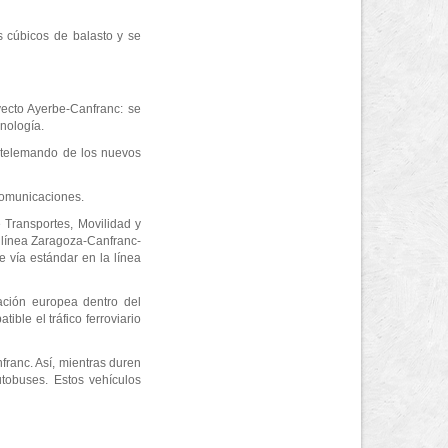
s cúbicos de balasto y se
yecto Ayerbe-Canfranc: se
cnología.
l telemando de los nuevos
ecomunicaciones.
 Transportes, Movilidad y
a línea Zaragoza-Canfranc-
 vía estándar en la línea
ación europea dentro del
ble el tráfico ferroviario
franc. Así, mientras duren
utobuses. Estos vehículos