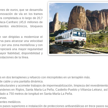
ones de euros, que se desarrolla
 renovación de vía en los tramos
ya completada a lo largo de 20,7
Jaca-Canfranc (45,6 millones de
entos electrónicos, bloqueos
 van dirigidas a modernizar el
rva para alcanzar una velocidad
rre por una zona montañosa y con
ropiciará una mayor regularidad
yor fiabilidad, disponibilidad y
staciones de la línea.
s en dos terraplenes y refuerzo con micropilotes en un terraplén más.
 de cable y una pantalla dinámica.
structurales y acometer trabajos de impermeabilización, limpieza del revestimiento
 andenes en Riglos, Santa María-La Peña, Castiello-Pueblo y Villanúa-Letranz, as
artado a 750 metros de longitud en Santa-María-La Peña.
urvas.
entes metálicos.
os pasos superiores e instalación de protecciones antivandálicas en trece pasos su