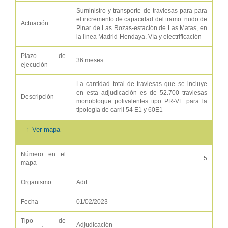
Suministro y transporte de traviesas para para
el incremento de capacidad del tramo: nudo de
Actuación
Pinar de Las Rozas-estación de Las Matas, en
la línea Madrid-Hendaya. Vía y electrificación
Plazo de
36 meses
ejecución
La cantidad total de traviesas que se incluye
en esta adjudicación es de 52.700 traviesas
Descripción
monobloque polivalentes tipo PR-VE para la
tipología de carril 54 E1 y 60E1
↑ Ver mapa
Número en el
5
mapa
Organismo
Adif
Fecha
01/02/2023
Tipo de
Adjudicación