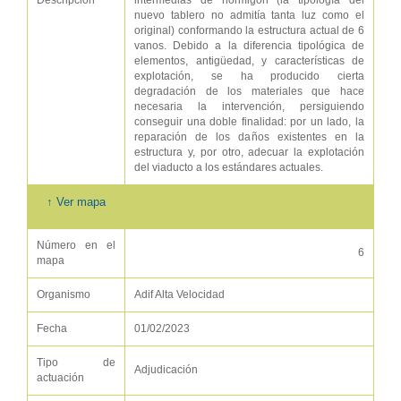
Descripción
intermedias de hormigón (la tipología del
nuevo tablero no admitía tanta luz como el
original) conformando la estructura actual de 6
vanos. Debido a la diferencia tipológica de
elementos, antigüedad, y características de
explotación, se ha producido cierta
degradación de los materiales que hace
necesaria la intervención, persiguiendo
conseguir una doble finalidad: por un lado, la
reparación de los daños existentes en la
estructura y, por otro, adecuar la explotación
del viaducto a los estándares actuales.
↑ Ver mapa
Número en el
6
mapa
Organismo
Adif Alta Velocidad
Fecha
01/02/2023
Tipo de
Adjudicación
actuación