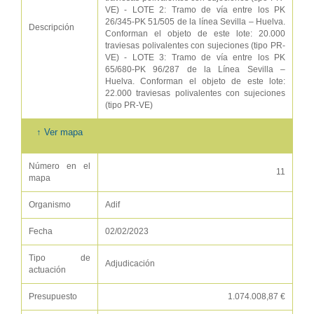
VE) - LOTE 2: Tramo de vía entre los PK
26/345-PK 51/505 de la línea Sevilla – Huelva.
Descripción
Conforman el objeto de este lote: 20.000
traviesas polivalentes con sujeciones (tipo PR-
VE) - LOTE 3: Tramo de vía entre los PK
65/680-PK 96/287 de la Línea Sevilla –
Huelva. Conforman el objeto de este lote:
22.000 traviesas polivalentes con sujeciones
(tipo PR-VE)
↑ Ver mapa
Número en el
11
mapa
Organismo
Adif
Fecha
02/02/2023
Tipo de
Adjudicación
actuación
Presupuesto
1.074.008,87 €