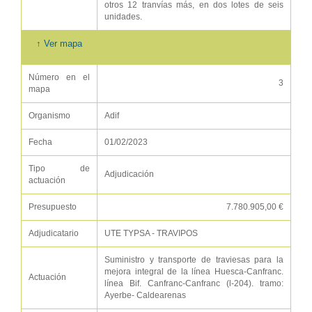
otros 12 tranvías más, en dos lotes de seis
unidades.
↑ Ver mapa
Número en el
3
mapa
Organismo
Adif
Fecha
01/02/2023
Tipo de
Adjudicación
actuación
Presupuesto
7.780.905,00 €
Adjudicatario
UTE TYPSA - TRAVIPOS
Suministro y transporte de traviesas para la
mejora integral de la línea Huesca-Canfranc.
Actuación
línea Bif. Canfranc-Canfranc (l-204). tramo:
Ayerbe- Caldearenas