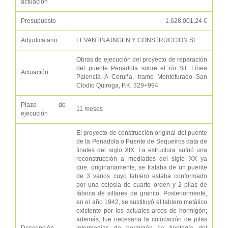
actuación
Presupuesto
1.628.001,24 €
Adjudicatario
LEVANTINA INGEN Y CONSTRUCCION SL
Obras de ejecución del proyecto de reparación
del puente Penadola sobre el río Sil. Línea
Actuación
Palencia–A Coruña, tramo Montefurado–San
Clodio Quiroga, P.K. 329+994
Plazo de
11 meses
ejecución
El proyecto de construcción original del puente
de la Penadola o Puente de Sequeiros data de
finales del siglo XIX. La estructura sufrió una
reconstrucción a mediados del siglo XX ya
que, originariamente, se trataba de un puente
de 3 vanos cuyo tablero estaba conformado
por una celosía de cuarto orden y 2 pilas de
fábrica de sillares de granito. Posteriormente,
en el año 1942, se sustituyó el tablero metálico
existente por los actuales arcos de hormigón;
además, fue necesaria la colocación de pilas