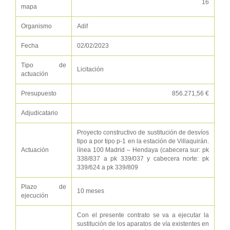
16
mapa
Organismo
Adif
Fecha
02/02/2023
Tipo de
Licitación
actuación
Presupuesto
856.271,56 €
Adjudicatario
Proyecto constructivo de sustitución de desvíos
tipo a por tipo p-1 en la estación de Villaquirán.
Actuación
línea 100 Madrid – Hendaya (cabecera sur: pk
338/837 a pk 339/037 y cabecera norte: pk
339/624 a pk 339/809
Plazo de
10 meses
ejecución
Con el presente contrato se va a ejecutar la
sustitución de los aparatos de vía existentes en