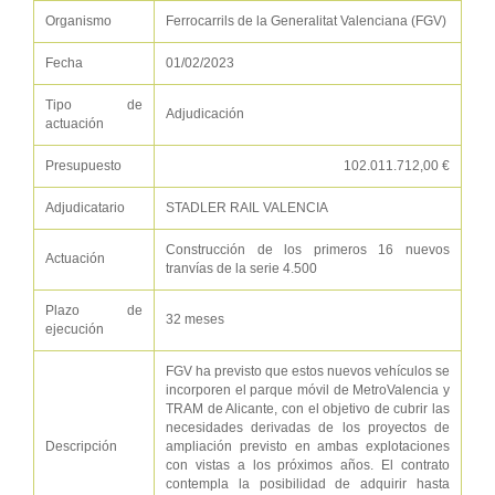
Organismo
Ferrocarrils de la Generalitat Valenciana (FGV)
Fecha
01/02/2023
Tipo de
Adjudicación
actuación
Presupuesto
102.011.712,00 €
Adjudicatario
STADLER RAIL VALENCIA
Construcción de los primeros 16 nuevos
Actuación
tranvías de la serie 4.500
Plazo de
32 meses
ejecución
FGV ha previsto que estos nuevos vehículos se
incorporen el parque móvil de MetroValencia y
TRAM de Alicante, con el objetivo de cubrir las
necesidades derivadas de los proyectos de
Descripción
ampliación previsto en ambas explotaciones
con vistas a los próximos años. El contrato
contempla la posibilidad de adquirir hasta