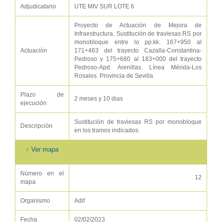
Adjudicatario
UTE MIV SUR LOTE 6
Proyecto de Actuación de Mejora de
Infraestructura. Sustitución de traviesas RS por
monobloque entre lo pp.kk. 167+950 al
Actuación
171+463 del trayecto Cazalla-Constantina-
Pedroso y 175+680 al 183+000 del trayecto
Pedroso-Apd. Arenillas. Línea Mérida-Los
Rosales. Provincia de Sevilla
Plazo de
2 meses y 10 dias
ejecución
Sustitución de traviesas RS por monobloque
Descripción
en los tramos indicados.
↑ Ver mapa
Número en el
12
mapa
Organismo
Adif
Fecha
02/02/2023