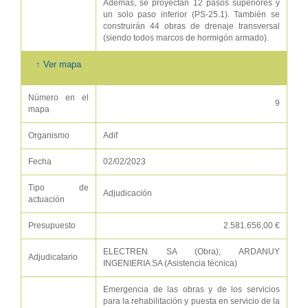
Además, se proyectan 12 pasos superiores y
un solo paso inferior (PS-25.1). También se
construirán 44 obras de drenaje transversal
(siendo todos marcos de hormigón armado).
↑ Ver mapa
Número en el
9
mapa
Organismo
Adif
Fecha
02/02/2023
Tipo de
Adjudicación
actuación
Presupuesto
2.581.656,00 €
ELECTREN SA (Obra); ARDANUY
Adjudicatario
INGENIERIA SA (Asistencia técnica)
Emergencia de las obras y de los servicios
para la rehabilitación y puesta en servicio de la