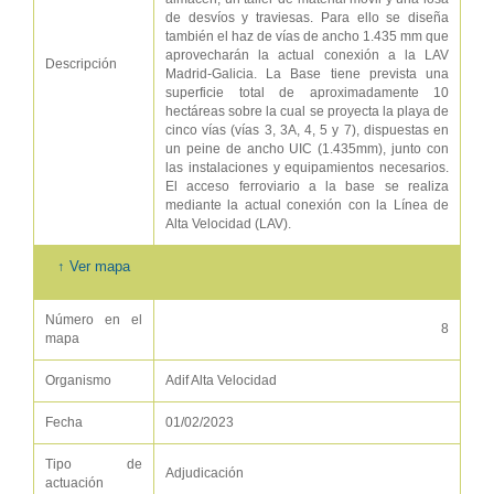
de desvíos y traviesas. Para ello se diseña
también el haz de vías de ancho 1.435 mm que
aprovecharán la actual conexión a la LAV
Descripción
Madrid-Galicia. La Base tiene prevista una
superficie total de aproximadamente 10
hectáreas sobre la cual se proyecta la playa de
cinco vías (vías 3, 3A, 4, 5 y 7), dispuestas en
un peine de ancho UIC (1.435mm), junto con
las instalaciones y equipamientos necesarios.
El acceso ferroviario a la base se realiza
mediante la actual conexión con la Línea de
Alta Velocidad (LAV).
↑ Ver mapa
Número en el
8
mapa
Organismo
Adif Alta Velocidad
Fecha
01/02/2023
Tipo de
Adjudicación
actuación