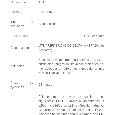
Organismo
Adif
Fecha
02/02/2023
Tipo de
Adjudicación
actuación
Presupuesto
6.464.255,60 €
UTE PREFABRICADOS DELTA - ANTRASA (los
Adjudicatario
tres lotes)
Suministro y transporte de traviesas para la
sustitución integral de traviesas bibloques por
Actuación
monobloques en diferentes tramos de la línea
Sevilla-Huelva. 3 lotes
Plazo de
24 meses
ejecución
Este contrato se divide en los tres lotes
siguientes: - LOTE 1: Tramo de vía entre los PK
6/900-PK 23/800 de la línea Sevilla – Huelva.
Conforman el objeto de este lote: 15.200
traviesas polivalentes con sujeciones (tipo PR-