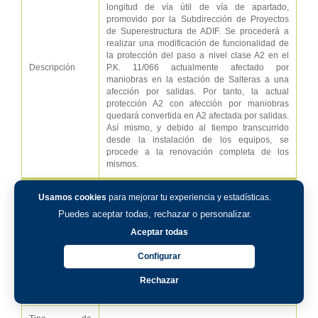
longitud de vía útil de vía de apartado,
promovido por la Subdirección de Proyectos
de Superestructura de ADIF. Se procederá a
realizar una modificación de funcionalidad de
la protección del paso a nivel clase A2 en el
Descripción
P.K. 11/066 actualmente afectado por
maniobras en la estación de Salteras a una
afección por salidas. Por tanto, la actual
protección A2 con afección por maniobras
quedará convertida en A2 afectada por salidas.
Así mismo, y debido al tiempo transcurrido
desde la instalación de los equipos, se
procede a la renovación completa de los
mismos.
↑ Ver mapa
Usamos cookies
para mejorar tu experiencia y estadísticas.
Puedes aceptar todas, rechazar o personalizar.
Número en el
18
Aceptar todas
mapa
Configurar
Organismo
Adif
Rechazar
Fecha
03/02/2023