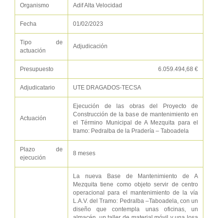
Organismo
Adif Alta Velocidad
Fecha
01/02/2023
Tipo de
Adjudicación
actuación
Presupuesto
6.059.494,68 €
Adjudicatario
UTE DRAGADOS-TECSA
Ejecución de las obras del Proyecto de
Construcción de la base de mantenimiento en
Actuación
el Término Municipal de A Mezquita para el
tramo: Pedralba de la Pradería – Taboadela
Plazo de
8 meses
ejecución
La nueva Base de Mantenimiento de A
Mezquita tiene como objeto servir de centro
operacional para el mantenimiento de la vía
L.A.V. del Tramo: Pedralba –Taboadela, con un
diseño que contempla unas oficinas, un
almacén, un taller de material móvil y una losa