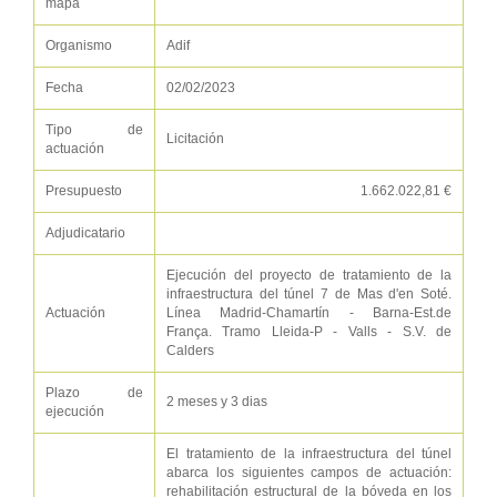
mapa
Organismo
Adif
Fecha
02/02/2023
Tipo de
Licitación
actuación
Presupuesto
1.662.022,81 €
Adjudicatario
Ejecución del proyecto de tratamiento de la
infraestructura del túnel 7 de Mas d'en Soté.
Actuación
Línea Madrid-Chamartín - Barna-Est.de
França. Tramo Lleida-P - Valls - S.V. de
Calders
Plazo de
2 meses y 3 dias
ejecución
El tratamiento de la infraestructura del túnel
abarca los siguientes campos de actuación:
rehabilitación estructural de la bóveda en los