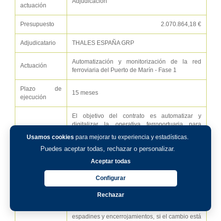
Adjudicación
actuación
Presupuesto
2.070.864,18 €
Adjudicatario
THALES ESPAÑA GRP
Automatización y monitorización de la red
Actuación
ferroviaria del Puerto de Marín - Fase 1
Plazo de
15 meses
ejecución
El objetivo del contrato es automatizar y
digitalizar la operativa ferroportuaria para
mejorar las condiciones de seguridad de los
Usamos cookies
para mejorar tu experiencia y estadísticas.
trabajadores y ahorrar tiempo y costes de
Puedes aceptar todas, rechazar o personalizar.
maniobras. En la actualidad, las operaciones
ferroviarias de la red del puerto de Marín se
Aceptar todas
realizan con una gestión manual, con marmita,
Descripción
de los cambios de aguja que participan en el
Configurar
itinerario seleccionado. En estos procesos, el
responsable de circulación los manipula,
Rechazar
selecciona la posición adecuada y verifica
visualmente el correcto acoplamiento de los
espadines y encerrojamientos, si el cambio está