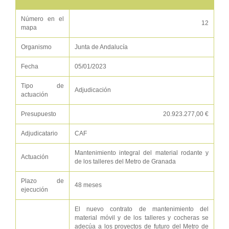
Número en el
12
mapa
Organismo
Junta de Andalucía
Fecha
05/01/2023
Tipo de
Adjudicación
actuación
Presupuesto
20.923.277,00 €
Adjudicatario
CAF
Mantenimiento integral del material rodante y
Actuación
de los talleres del Metro de Granada
Plazo de
48 meses
ejecución
El nuevo contrato de mantenimiento del
material móvil y de los talleres y cocheras se
adecúa a los proyectos de futuro del Metro de