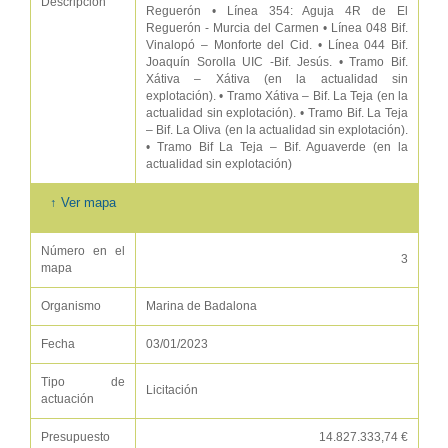
Descripción
Reguerón • Línea 354: Aguja 4R de El
Reguerón - Murcia del Carmen • Línea 048 Bif.
Vinalopó – Monforte del Cid. • Línea 044 Bif.
Joaquín Sorolla UIC -Bif. Jesús. • Tramo Bif.
Xátiva – Xátiva (en la actualidad sin
explotación). • Tramo Xátiva – Bif. La Teja (en la
actualidad sin explotación). • Tramo Bif. La Teja
– Bif. La Oliva (en la actualidad sin explotación).
• Tramo Bif La Teja – Bif. Aguaverde (en la
actualidad sin explotación)
↑ Ver mapa
Número en el
3
mapa
Organismo
Marina de Badalona
Fecha
03/01/2023
Tipo de
Licitación
actuación
Presupuesto
14.827.333,74 €