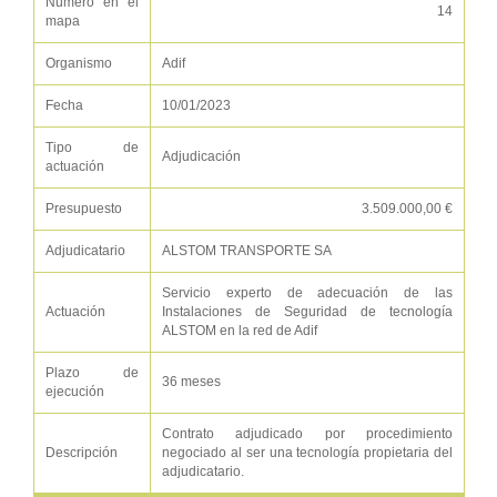
Número en el
14
mapa
Organismo
Adif
Fecha
10/01/2023
Tipo de
Adjudicación
actuación
Presupuesto
3.509.000,00 €
Adjudicatario
ALSTOM TRANSPORTE SA
Servicio experto de adecuación de las
Actuación
Instalaciones de Seguridad de tecnología
ALSTOM en la red de Adif
Plazo de
36 meses
ejecución
Contrato adjudicado por procedimiento
Descripción
negociado al ser una tecnología propietaria del
adjudicatario.