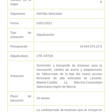
Número en el
6
mapa
Organismo
Adif Alta Velocidad
Fecha
03/01/2023
Tipo de
Adjudicación
actuación
Presupuesto
16.664.876,25 €
Adjudicatario
UTE XATIVA
Suministro y transporte de traviesas para la
renovación, cambio de ancho y adaptaciones
de Xátiva-nudo de la teja del nuevo acceso
Actuación
ferroviario de alta velocidad de Levante,
Madrid-Castilla La Mancha-Comunidad
Valenciana-región de Murcia
Plazo de
16 meses
ejecución
La cantidad total de traviesas que se incluye en