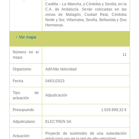
Castilla – La Mancha, y Córdoba y Sevilla, en la
C.A. de Andalucía. Serán colocadas en las
zonas de Malagón, Ciudad Real, Córdoba
Norte y Sur, Villarrubia, Sevilla, Bellavista y Dos
Hermanas.
↑ Ver mapa
Número en el
11
mapa
Organismo
Adif Alta Velocidad
Fecha
04/01/2023
Tipo de
Adjudicación
actuación
Presupuesto
1.029.899,32 €
Adjudicatario
ELECTREN SA
Proyecto de suministro de una subestación
Actuación
móvil para uso en la red de alta velocidad