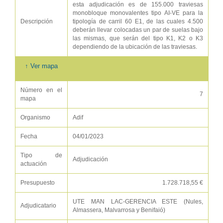
esta adjudicación es de 155.000 traviesas
monobloque monovalentes tipo AI-VE para la
Descripción
tipología de carril 60 E1, de las cuales 4.500
deberán llevar colocadas un par de suelas bajo
las mismas, que serán del tipo K1, K2 o K3
dependiendo de la ubicación de las traviesas.
↑ Ver mapa
Número en el
7
mapa
Organismo
Adif
Fecha
04/01/2023
Tipo de
Adjudicación
actuación
Presupuesto
1.728.718,55 €
UTE MAN LAC-GERENCIA ESTE (Nules,
Adjudicatario
Almassera, Malvarrosa y Benifaió)