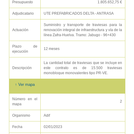
Presupuesto
1.805.652,75 €
Adjudicatario
UTE PREFABRICADOS DELTA - ANTRASA
Suministro y transporte de traviesas para la
Actuación
renovación integral de infraestructura y vía de la
línea Zafra-Huelva. Tramo: Jabugo - 96+430
Plazo de
12 meses
ejecución
La cantidad total de traviesas que se incluye en
Descripción
este contrato es de 15.500 traviesas
monobloque monovalentes tipo PR-VE.
↑ Ver mapa
Número en el
2
mapa
Organismo
Adif
Fecha
02/01/2023