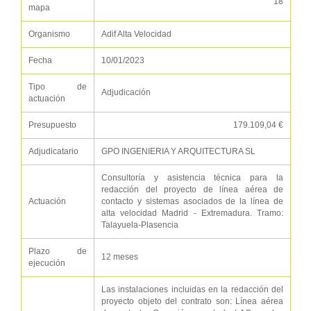
18
mapa
Organismo
Adif Alta Velocidad
Fecha
10/01/2023
Tipo de
Adjudicación
actuación
Presupuesto
179.109,04 €
Adjudicatario
GPO INGENIERIA Y ARQUITECTURA SL
Consultoría y asistencia técnica para la
redacción del proyecto de línea aérea de
Actuación
contacto y sistemas asociados de la línea de
alta velocidad Madrid - Extremadura. Tramo:
Talayuela-Plasencia
Plazo de
12 meses
ejecución
Las instalaciones incluidas en la redacción del
proyecto objeto del contrato son: Línea aérea