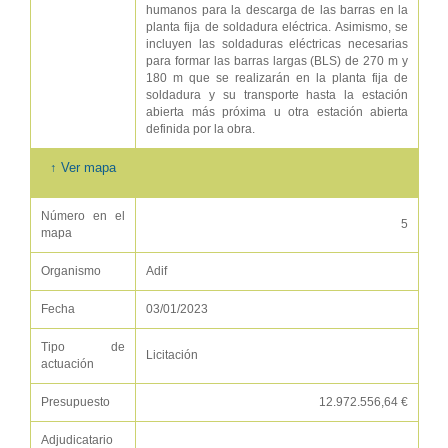
humanos para la descarga de las barras en la
planta fija de soldadura eléctrica. Asimismo, se
incluyen las soldaduras eléctricas necesarias
para formar las barras largas (BLS) de 270 m y
180 m que se realizarán en la planta fija de
soldadura y su transporte hasta la estación
abierta más próxima u otra estación abierta
definida por la obra.
↑ Ver mapa
Número en el
5
mapa
Organismo
Adif
Fecha
03/01/2023
Tipo de
Licitación
actuación
Presupuesto
12.972.556,64 €
Adjudicatario