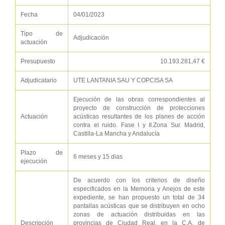
Fecha
04/01/2023
Tipo de
Adjudicación
actuación
Presupuesto
10.193.281,47 €
Adjudicatario
UTE LANTANIA SAU Y COPCISA SA
Ejecución de las obras correspondientes al
proyecto de construcción de protecciones
Actuación
acústicas resultantes de los planes de acción
contra el ruido. Fase I y II.Zona Sur. Madrid,
Castilla-La Mancha y Andalucía
Plazo de
6 meses y 15 dias
ejecución
De acuerdo con los criterios de diseño
especificados en la Memoria y Anejos de este
expediente, se han propuesto un total de 34
pantallas acústicas que se distribuyen en ocho
zonas de actuación distribuidas en las
Descripción
provincias de Ciudad Real, en la C.A. de