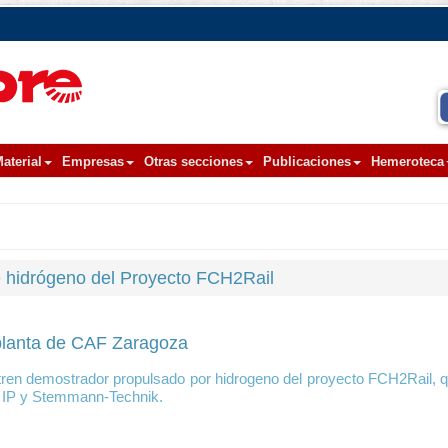
aterial
Empresas
Otras secciones
Publicaciones
Hemeroteca
e hidrógeno del Proyecto FCH2Rail
a planta de CAF Zaragoza
 tren demostrador propulsado por hidrogeno del proyecto FCH2Rail, q
, IP y Stemmann-Technik.