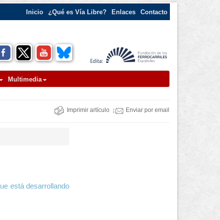
Inicio
¿Qué es Vía Libre?
Enlaces
Contacto
Multimedia
Imprimir artículo
Enviar por email
ue está desarrollando