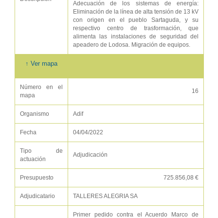
Adecuación de los sistemas de energía:
Eliminación de la línea de alta tensión de 13 kV
con origen en el pueblo Sartaguda, y su
respectivo centro de trasformación, que
alimenta las instalaciones de seguridad del
apeadero de Lodosa. Migración de equipos.
↑ Ver mapa
Número en el
16
mapa
Organismo
Adif
Fecha
04/04/2022
Tipo de
Adjudicación
actuación
Presupuesto
725.856,08 €
Adjudicatario
TALLERES ALEGRIA SA
Primer pedido contra el Acuerdo Marco de