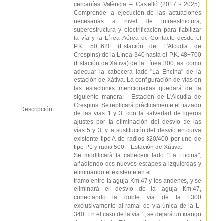
cercanías València – Castelló (2017 - 2025).
Comprende la ejecución de las actuaciones
necesarias a nivel de infraestructura,
superestructura y electrificación para fiabilizar
la vía y la Línea Aérea de Contacto desde el
P.K. 50+620 (Estación de L'Alcudia de
Crespins) de la Línea 340 hasta el P.K. 48+700
(Estación de Xàtiva) de la Línea 300, así como
adecuar la cabecera lado "La Encina" de la
estación de Xàtiva. La configuración de vías en
las estaciones mencionadas quedará de la
siguiente manera: - Estación de L'Alcudia de
Crespins. Se replicará prácticamente el trazado
Descripción
de las vías 1 y 3, con la salvedad de ligeros
ajustes por la eliminación del desvío de las
vías 5 y 3, y la sustitución del desvío en curva
existente tipo A de radios 320/400 por uno de
tipo P1 y radio 500. - Estación de Xàtiva.
Se modificará la cabecera lado "La Encina",
añadiendo dos nuevos escapes a izquierdas y
eliminando el existente en el
tramo entre la aguja Km.47 y los andenes, y se
eliminará el desvío de la aguja Km.47,
conectando la doble vía de la L300
exclusivamente al ramal de vía única de la L-
340. En el caso de la vía 1, se dejará un mango