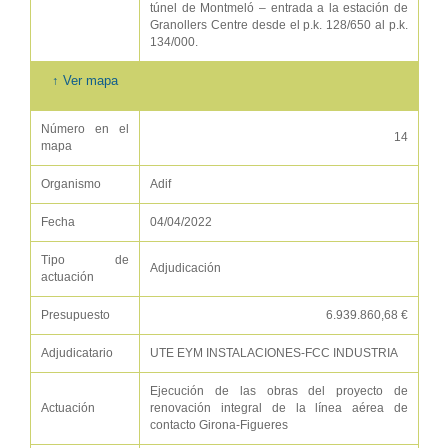
túnel de Montmeló – entrada a la estación de
Granollers Centre desde el p.k. 128/650 al p.k.
134/000.
↑ Ver mapa
Número en el
14
mapa
Organismo
Adif
Fecha
04/04/2022
Tipo de
Adjudicación
actuación
Presupuesto
6.939.860,68 €
Adjudicatario
UTE EYM INSTALACIONES-FCC INDUSTRIA
Ejecución de las obras del proyecto de
Actuación
renovación integral de la línea aérea de
contacto Girona-Figueres