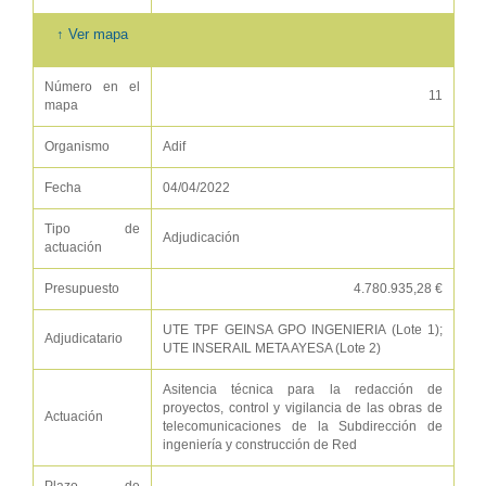
↑ Ver mapa
Número en el
11
mapa
Organismo
Adif
Fecha
04/04/2022
Tipo de
Adjudicación
actuación
Presupuesto
4.780.935,28 €
UTE TPF GEINSA GPO INGENIERIA (Lote 1);
Adjudicatario
UTE INSERAIL META AYESA (Lote 2)
Asitencia técnica para la redacción de
proyectos, control y vigilancia de las obras de
Actuación
telecomunicaciones de la Subdirección de
ingeniería y construcción de Red