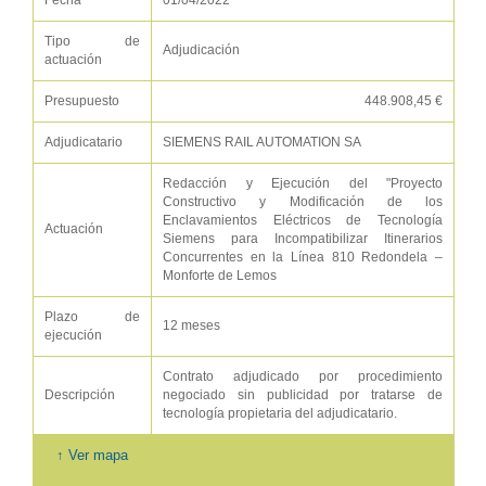
Fecha
01/04/2022
Tipo de
Adjudicación
actuación
Presupuesto
448.908,45 €
Adjudicatario
SIEMENS RAIL AUTOMATION SA
Redacción y Ejecución del "Proyecto
Constructivo y Modificación de los
Enclavamientos Eléctricos de Tecnología
Actuación
Siemens para Incompatibilizar Itinerarios
Concurrentes en la Línea 810 Redondela –
Monforte de Lemos
Plazo de
12 meses
ejecución
Contrato adjudicado por procedimiento
Descripción
negociado sin publicidad por tratarse de
tecnología propietaria del adjudicatario.
↑ Ver mapa