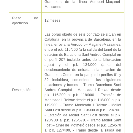
Granollers de la línea Aeroport–Maçanet-
Massanes
Plazo de
12 meses
ejecución
Las obras objeto de este contrato se sitúan en
Cataluña, en la provincia de Barcelona, en la
línea ferroviaria Aeroport – Maçanet-Massanes,
entre el p.k. 115/500 (a la salida del túnel de la
estación de Barcelona Sant Andreu Comptal en
el perfil 207 incluido antes de la bifurcación
agua) y el p.k. 134/000 (antes del
seccionamiento de entrada a la estación de
Granollers Centre en la pareja de perfiles 81 y
82 incluidos), conteniendo las siguientes
estaciones y tramos: - Tramo Barcelona Sant
Descripción
Andreu Comptal – Montcada i Reixac desde
p.k. 115/300 al p.k. 118/000. - Estación de
Montcada i Reixac desde el p.k. 118/000 al p.k.
119/900. - Tramo Montcada i Reixac - Mollet
Sant Fost desde el p.k.119/900 al p.k. 123/700.
- Estación de Mollet Sant Fost desde el p.k.
123/700 al p.k. 125/570. - Tramo Mollet Sant
Fost – túnel de Motmeló desde el p.k. 125/570
al p.k. 127/400. - Tramo desde la salida del