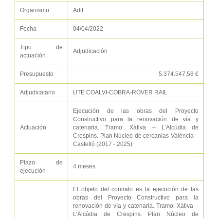
Organismo
Adif
Fecha
04/04/2022
Tipo de
Adjudicación
actuación
Presupuesto
5.374.547,58 €
Adjudicatario
UTE COALVI-COBRA-ROVER RAIL
Ejecución de las obras del Proyecto
Constructivo para la renovación de vía y
Actuación
catenaria. Tramo: Xàtiva – L’Alcúdia de
Crespins. Plan Núcleo de cercanías València –
Castelló (2017 - 2025)
Plazo de
4 meses
ejecución
El objeto del contrato es la ejecución de las
obras del Proyecto Constructivo para la
renovación de vía y catenaria. Tramo: Xàtiva –
L’Alcúdia de Crespins. Plan Núcleo de