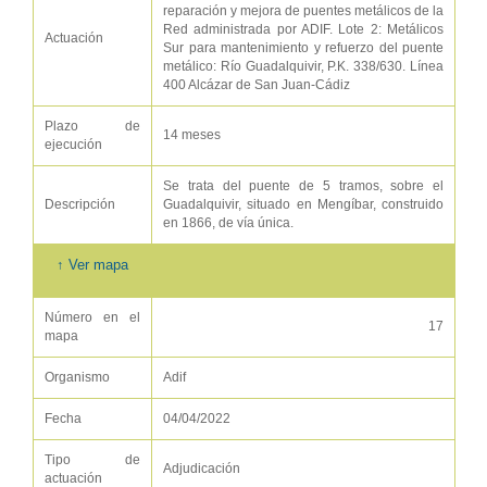
reparación y mejora de puentes metálicos de la
Red administrada por ADIF. Lote 2: Metálicos
Actuación
Sur para mantenimiento y refuerzo del puente
metálico: Río Guadalquivir, P.K. 338/630. Línea
400 Alcázar de San Juan-Cádiz
Plazo de
14 meses
ejecución
Se trata del puente de 5 tramos, sobre el
Descripción
Guadalquivir, situado en Mengíbar, construido
en 1866, de vía única.
↑ Ver mapa
Número en el
17
mapa
Organismo
Adif
Fecha
04/04/2022
Tipo de
Adjudicación
actuación