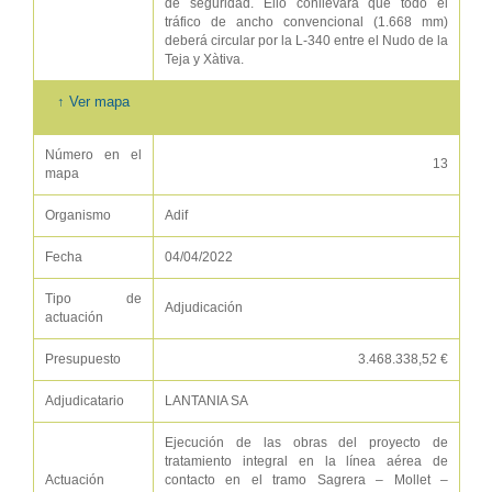
de seguridad. Ello conllevará que todo el
tráfico de ancho convencional (1.668 mm)
deberá circular por la L-340 entre el Nudo de la
Teja y Xàtiva.
↑ Ver mapa
Número en el
13
mapa
Organismo
Adif
Fecha
04/04/2022
Tipo de
Adjudicación
actuación
Presupuesto
3.468.338,52 €
Adjudicatario
LANTANIA SA
Ejecución de las obras del proyecto de
tratamiento integral en la línea aérea de
Actuación
contacto en el tramo Sagrera – Mollet –