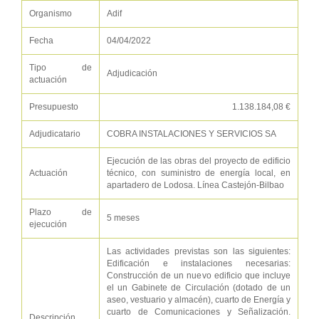
Organismo
Adif
Fecha
04/04/2022
Tipo de
Adjudicación
actuación
Presupuesto
1.138.184,08 €
Adjudicatario
COBRA INSTALACIONES Y SERVICIOS SA
Ejecución de las obras del proyecto de edificio
Actuación
técnico, con suministro de energía local, en
apartadero de Lodosa. Línea Castejón-Bilbao
Plazo de
5 meses
ejecución
Las actividades previstas son las siguientes:
Edificación e instalaciones necesarias:
Construcción de un nuevo edificio que incluye
el un Gabinete de Circulación (dotado de un
aseo, vestuario y almacén), cuarto de Energía y
cuarto de Comunicaciones y Señalización.
Descripción