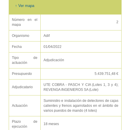
↑ Ver mapa
Número en el
2
mapa
Organismo
Adif
Fecha
01/04/2022
Tipo de
Adjudicación
actuación
Presupuesto
5.439.751,48 €
UTE COBRA - PASCH Y CIA (Lotes 1, 3 y 4);
Adjudicatario
REVENGA INGENIEROS SA (Lote)
Suministro e instalación de detectores de cajas
Actuación
calientes y frenos agarrotados en el ámbito de
varios puestos de mando (4 lotes)
Plazo de
18 meses
ejecución