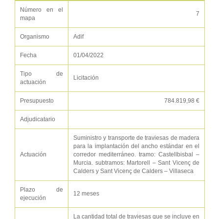
Número en el
7
mapa
Organismo
Adif
Fecha
01/04/2022
Tipo de
Licitación
actuación
Presupuesto
784.819,98 €
Adjudicatario
Suministro y transporte de traviesas de madera
para la implantación del ancho estándar en el
Actuación
corredor mediterráneo. tramo: Castellbisbal –
Murcia. subtramos: Martorell – Sant Vicenç de
Calders y Sant Vicenç de Calders – Villaseca
Plazo de
12 meses
ejecución
La cantidad total de traviesas que se incluye en