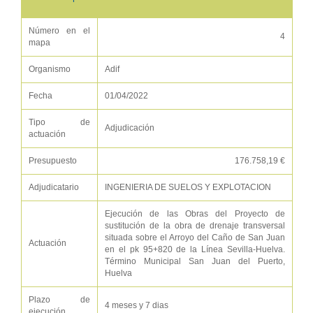
Número en el
4
mapa
Organismo
Adif
Fecha
01/04/2022
Tipo de
Adjudicación
actuación
Presupuesto
176.758,19 €
Adjudicatario
INGENIERIA DE SUELOS Y EXPLOTACION
Ejecución de las Obras del Proyecto de
sustitución de la obra de drenaje transversal
situada sobre el Arroyo del Caño de San Juan
Actuación
en el pk 95+820 de la Línea Sevilla-Huelva.
Término Municipal San Juan del Puerto,
Huelva
Plazo de
4 meses y 7 dias
ejecución