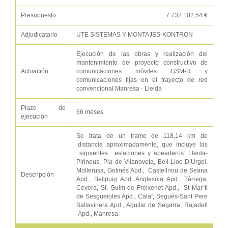
Presupuesto
7.732.102,54 €
Adjudicatario
UTE SISTEMAS Y MONTAJES-KONTRON
Ejecución de las obras y realización del
mantenimiento del proyecto constructivo de
Actuación
comunicaciones móviles GSM-R y
comunicaciones fijas en el trayecto de red
convencional Manresa - Lleida
Plazo de
66 meses
ejecución
Se trata de un tramo de 118,14 km de
distancia aproximadamente, que incluye las
siguientes estaciones y apeaderos: Lleida‐
Pirineus, Pla de Vilanoveta, Bell‐Lloc D’Urgel,
Mollerusa, Golmés Apd., Castellnou de Seana
Descripción
Apd., Bellpuig Apd. Anglesola Apd., Tárrega,
Cevera, St. Guim de Freixenet Apd., St Mar´ti
de Sesgueioles Apd., Calaf, Segués‐Sant Pere
Sallavinera Apd., Aguilar de Segarra, Rajadell
Apd., Manresa.