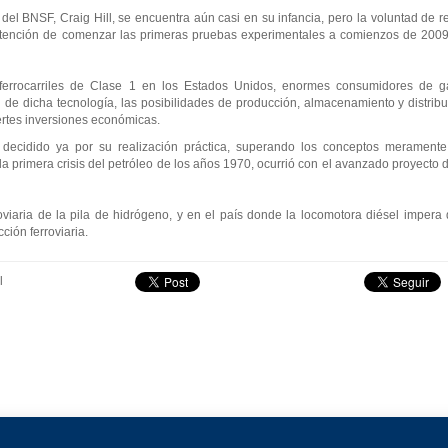
del BNSF, Craig Hill, se encuentra aún casi en su infancia, pero la voluntad de 
 intención de comenzar las primeras pruebas experimentales a comienzos de 200
 ferrocarriles de Clase 1 en los Estados Unidos, enormes consumidores de g
ón de dicha tecnología, las posibilidades de producción, almacenamiento y distrib
uertes inversiones económicas.
decidido ya por su realización práctica, superando los conceptos meramente
a primera crisis del petróleo de los años 1970, ocurrió con el avanzado proyecto
rroviaria de la pila de hidrógeno, y en el país donde la locomotora diésel impera
ión ferroviaria.
l