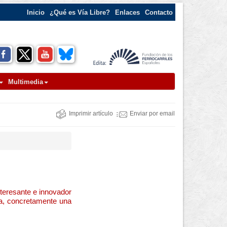
Inicio
¿Qué es Vía Libre?
Enlaces
Contacto
Multimedia
Imprimir artículo
Enviar por email
teresante e innovador
ra, concretamente una