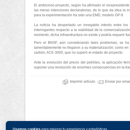
El ambicioso proyecto, según ha afirmado el vicepresidente 
las meras intenciones declaratorias, de lo que da idea la
para la experimentación ha sido una EMD, modelo GP-9.
La noticia ha despertado un innegable interés entre los
interrogantes respecto a la viabilidad de la comercializaci
momento, dicha infraestructura no existe y podría requerir f
Pero el BNSF, aún considerando tales problemas, se ha 
lamentablemente no llegaron a su materialización; como en l
carbón, ACE-3000, que no superó el estado de proyecto.
Ante la evolución del precio del petróleo, la aplicación fe
suponer una revolución de enormes consecuencias en la tracc
Imprimir artículo
Enviar por emai
Usamos cookies
para mejorar tu experiencia y estadísticas.