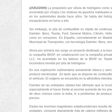
(25/02/2009)
La propulsión por célula de hidrógeno como su
encendido por chispa ( los motores de gasolina habituales 
en los automóviles desde hace años. Se habla del hidróg
escepcticismo en torno a ello.
Sin embargo, la pila de combustible es objeto de continua
Daimler- Benz, Toyota, Ford, General Motors, Citroën, Vol
como en consumos. En España, concretamente en Madrid, 
Municipal de Transportes, con tecnología Daimler- Benz, mov
Ahora por primera vez surge un proyecto destinado a la tracc
la compañía BNSF, en colaboración con la compañía privada
LLC, ha acometido en los talleres de la BNSF en Topeka
locomotora movida por pila de hidrógeno.
En una explicación rudimentaria sumamente básica y senci
producir electricidad . En tanto que se dispone de combusti
el vehículo. El oxígeno se encuentra en la atmósfera mientr
Fuentes de las entidades citadas han afirmado que la loco
especialmente el hacer frente al enorme aumento de los prec
de otros colosos como la India, ni a problemas de producc
precios.
Dadas las enormes magnitudes estadounidenses resulta de i
unidades, consume diariamente más de catorce millones de l