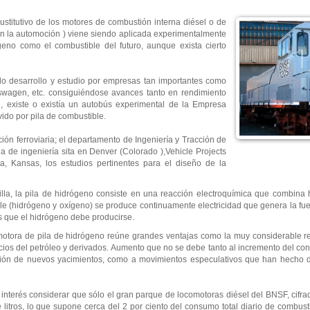
stitutivo de los motores de combustión interna diésel o de
en la automoción ) viene siendo aplicada experimentalmente
eno como el combustible del futuro, aunque exista cierto
do desarrollo y estudio por empresas tan importantes como
kswagen, etc. consiguiéndose avances tanto en rendimiento
existe o existía un autobús experimental de la Empresa
ido por pila de combustible.
ión ferroviaria; el departamento de Ingeniería y Tracción de
 de ingeniería sita en Denver (Colorado ),Vehicle Projects
, Kansas, los estudios pertinentes para el diseño de la
lla, la pila de hidrógeno consiste en una reacción electroquímica que combina
ble (hidrógeno y oxígeno) se produce continuamente electricidad que genera la f
as que el hidrógeno debe producirse.
motora de pila de hidrógeno reúne grandes ventajas como la muy considerable re
ios del petróleo y derivados. Aumento que no se debe tanto al incremento del co
ión de nuevos yacimientos, como a movimientos especulativos que han hecho dis
nterés considerar que sólo el gran parque de locomotoras diésel del BNSF, cifr
itros, lo que supone cerca del 2 por ciento del consumo total diario de combusti