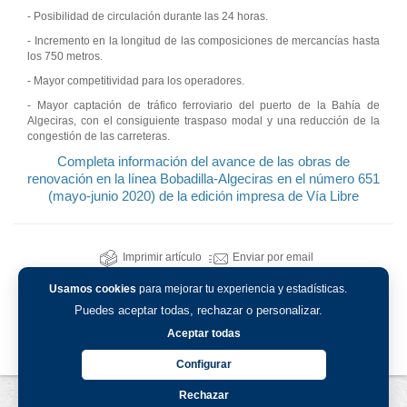
- Posibilidad de circulación durante las 24 horas.
- Incremento en la longitud de las composiciones de mercancías hasta
los 750 metros.
- Mayor competitividad para los operadores.
- Mayor captación de tráfico ferroviario del puerto de la Bahía de
Algeciras, con el consiguiente traspaso modal y una reducción de la
congestión de las carreteras.
Completa información del avance de las obras de
renovación en la línea Bobadilla-Algeciras en el número 651
(mayo-junio 2020) de la edición impresa de Vía Libre
Imprimir artículo
Enviar por email
Usamos cookies
para mejorar tu experiencia y estadísticas.
Puedes aceptar todas, rechazar o personalizar.
Aceptar todas
Configurar
Rechazar
Aviso legal
-
Política de privacidad
-
Política de cookies