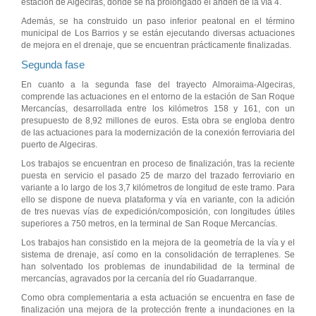
estación de Algeciras, donde se ha prolongado el andén de la vía 4.
Además, se ha construido un paso inferior peatonal en el término
municipal de Los Barrios y se están ejecutando diversas actuaciones
de mejora en el drenaje, que se encuentran prácticamente finalizadas.
Segunda fase
En cuanto a la segunda fase del trayecto Almoraima-Algeciras,
comprende las actuaciones en el entorno de la estación de San Roque
Mercancías, desarrollada entre los kilómetros 158 y 161, con un
presupuesto de 8,92 millones de euros. Esta obra se engloba dentro
de las actuaciones para la modernización de la conexión ferroviaria del
puerto de Algeciras.
Los trabajos se encuentran en proceso de finalización, tras la reciente
puesta en servicio el pasado 25 de marzo del trazado ferroviario en
variante a lo largo de los 3,7 kilómetros de longitud de este tramo. Para
ello se dispone de nueva plataforma y vía en variante, con la adición
de tres nuevas vías de expedición/composición, con longitudes útiles
superiores a 750 metros, en la terminal de San Roque Mercancías.
Los trabajos han consistido en la mejora de la geometría de la vía y el
sistema de drenaje, así como en la consolidación de terraplenes. Se
han solventado los problemas de inundabilidad de la terminal de
mercancías, agravados por la cercanía del río Guadarranque.
Como obra complementaria a esta actuación se encuentra en fase de
finalización una mejora de la protección frente a inundaciones en la