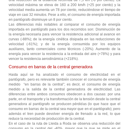
una reducción de la distancia recorrida de 7,5 km (-6 por ciento). La
velocidad máxima se eleva de 160 a 200 km/h (+25 por ciento) y la
velocidad media aumenta un 78 por ciento, reduciéndose el tiempo de
viaje en casi 32 minutos. Pese a ello, el consumo de energía importada
en pantógrafo disminuye un 8 por ciento.
Las diferencias más notables al comparar el consumo de energía
importada en pantógrafo para los dos recorridos son: Disminución de
la energía necesaria para vencer la resistencia adicional al avance en
curvas (-88%); de la energía cinética disipada en las reducciones de
velocidad (-61%); y de la energía consumida por los equipos
auxiliares, tanto comerciales como técnicos (-20%). Aumento de la
energía para vencer la resistencia a la entrada del aire (+78%) y para
vencer la resistencia aerodinámica (+218%).
Consumo en barras de la central generadora
Hasta aquí se ha analizado el consumo de electricidad en el
pantógrafo, pero es relevante también conocer el consumo de energía
medido “en barras de la central”; es decir, el consumo de energía
medido a la salida de la central generadora de electricidad. Las
diferencias entre ambos consumos obedecen a dos causas: por una
parte, en el transporte y la transformación de la tensión desde la central
generadora al pantógrafo se producen pérdidas (lo que hace que el
consumo en barras de la central sea mayor que en el pantógrafo); pero
además el tren puede devolver energía de frenado a la red, lo que
reduce la necesidad de producción de la central.
En el caso de la ruta de Lleida a Roda se observa una reducción del
consumo en la central del -40%, mayor que la que se mide en el