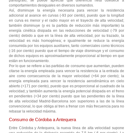
pantógrafo, se puede apreciar que diferencia neta obedece a
comportamientos desiguales en diversos sumandos.
Así, disminuye la energía necesaria para vencer la resistencia
adicional al avance en curvas (-93 por ciento), puesto que la longitud
en curva es menor y el radio mayor en el trayecto de alta velocidad;
también disminuye (y es la partida de reducción más importante) la
energía cinética disipada en las reducciones de velocidad (-79 por
ciento) debido a que en la línea de alta velocidad, por su trazado, la
velocidad es más homogénea; e igualmente se reduce la energía
consumida por los equipos auxiliares, tanto comerciales como técnicos
(-16 por ciento) puesto que el tiempo de viaje disminuye y el consumo
de dichos equipos es aproximadamente proporcional al tiempo en que
están en funcionamiento.
Por lo que se refiere a las partidas de consumo que aumentan, pueden
citarse la energía empleada para vencer la resistencia a la entrada de
aire como consecuencia de la mayor velocidad (+64 por ciento); la
energía empleada para vencer la resistencia aerodinámica en cielo
abierto (+171 por ciento), puesto que es proporcional al cuadrado de la
velocidad; y también aumenta la energía potencial disipada en el freno
en pendientes (+34 por ciento) puesto que las pendientes de la línea
de alta velocidad Madrid-Barcelona son superiores a las de la línea
convencional, lo que obliga al tren a frenar con más frecuencia para no
rebasar la velocidad máxima.
Consumo de Córdoba a Antequera
Entre Córdoba y Antequera, la nueva línea de alta velocidad supone