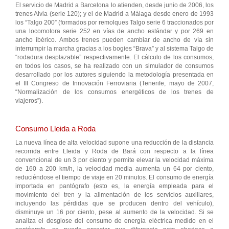
El servicio de Madrid a Barcelona lo atienden, desde junio de 2006, los
trenes Alvia (serie 120); y el de Madrid a Málaga desde enero de 1993
los “Talgo 200” (formados por remolques Talgo serie 6 traccionados por
una locomotora serie 252 en vías de ancho estándar y por 269 en
ancho ibérico. Ambos trenes pueden cambiar de ancho de vía sin
interrumpir la marcha gracias a los bogies “Brava” y al sistema Talgo de
“rodadura desplazable” respectivamente. El cálculo de los consumos,
en todos los casos, se ha realizado con un simulador de consumos
desarrollado por los autores siguiendo la metodología presentada en
el III Congreso de Innovación Ferroviaria (Tenerife, mayo de 2007,
“Normalización de los consumos energéticos de los trenes de
viajeros”).
Consumo Lleida a Roda
La nueva línea de alta velocidad supone una reducción de la distancia
recorrida entre Lleida y Roda de Bará con respecto a la línea
convencional de un 3 por ciento y permite elevar la velocidad máxima
de 160 a 200 km/h, la velocidad media aumenta un 64 por ciento,
reduciéndose el tiempo de viaje en 20 minutos. El consumo de energía
importada en pantógrafo (esto es, la energía empleada para el
movimiento del tren y la alimentación de los servicios auxiliares,
incluyendo las pérdidas que se producen dentro del vehículo),
disminuye un 16 por ciento, pese al aumento de la velocidad. Si se
analiza el desglose del consumo de energía eléctrica medido en el