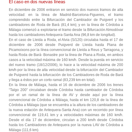
El caso en dos nuevas líneas
En diciembre de 2006 entraron en servicio dos nuevos tramos de alta
velocidad: en la línea de Madrid-Barcelona-Figueres, el tramo
comprendido entre la Bifurcación del Cambiador de Puigvert y los
cambiadores de Roda de Bará (81,4 km); y en la línea de Córdoba a
Málaga comenzó a explotarse el tramo desde la Bifurcación Almodóvar
hasta los cambiadores Antequera-Santa Ana (96,8 km de longitud).
En el caso de Lleida a Roda, el Alvia (S/120) circulaba hasta el 17 de
diciembre de 2006 desde Puigverd de Lleida hasta Plana de
Picamoixons por la línea convencional de Lleida a Reus y Tarragona, y
hasta Roda de Bará- Bonastre por la línea de Plana a Roda, en ambos
casos a la velocidad máxima de 160 km/h. Desde la puesta en servicio
del nuevo tramo (18/12/2006), lo hace a la velocidad máxima de 200
km/h por la línea de alta velocidad desde la bifurcación del Cambiador
de Puigverd hasta la bifurcación de los Cambiadores de Roda de Bará
y llega a éstos por un corto ramal (83,239 km en total).
En la línea de Málaga, hasta el 16 de diciembre de 2006 los trenes
“Talgo 200” circulaban desde Córdoba hasta cambiador de Córdoba
por el un ramal de la línea de AV y desde aquí por la línea
convencional de Córdoba a Málaga, hasta el km 120,8 de la línea de
Córdoba a Málaga (que se encuentra a la altura de los cambiadores de
la nueva estación de Antequera-Santa Ana) con un recorrido por línea
convencional de 119,41 km y a velocidades máximas de 160 km/h.
Desde el día 17 de diciembre, circulan a 200 km/h desde Córdoba
hasta los Cambiadores de Antequera por la nueva LAV de Córdoba a
Málaga (111,6 km).