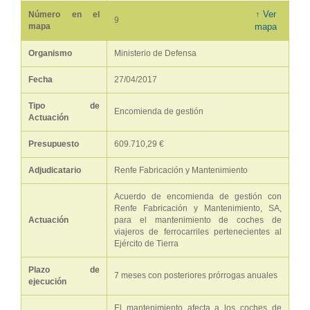
↑ Ver
Número en el
9
mapa
mapa
Organismo
Ministerio de Defensa
Fecha
27/04/2017
Tipo de
Encomienda de gestión
Actuación
Presupuesto
609.710,29 €
Adjudicatario
Renfe Fabricación y Mantenimiento
Acuerdo de encomienda de gestión con
Renfe Fabricación y Mantenimiento, SA,
Actuación
para el mantenimiento de coches de
viajeros de ferrocarriles pertenecientes al
Ejército de Tierra
Plazo de
7 meses con posteriores prórrogas anuales
ejecución
El mantenimiento afecta a los coches de