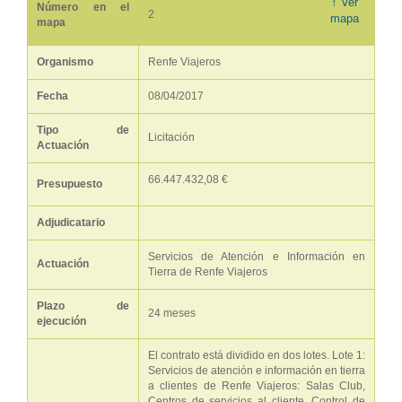
↑ Ver
Número en el
2
mapa
mapa
Organismo
Renfe Viajeros
Fecha
08/04/2017
Tipo de
Licitación
Actuación
66.447.432,08 €
Presupuesto
Adjudicatario
Servicios de Atención e Información en
Actuación
Tierra de Renfe Viajeros
Plazo de
24 meses
ejecución
El contrato está dividido en dos lotes. Lote 1:
Servicios de atención e información en tierra
a clientes de Renfe Viajeros: Salas Club,
Centros de servicios al cliente, Control de