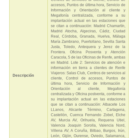
accesos, Puntos de última hora, Servicio de
Información y Orientación al cliente y
Megafonía centralizada, conforme a su
implantación actual en las estaciones que
se citan a continuación: Madrid Chamartín,
Madrid Atocha, Algeciras, Cádiz, Ciudad
Real, Córdoba, Granada, Huelva, Málaga
María Zambrano, Puertollano, Sevilla Santa
Justa, Toledo, Antequera y Jerez de la
Frontera. Oficina Posventa y Atención
Caracola, 5 de las Oficinas de Renfe, ambas
en Madrid. Lote 2: Servicios de atención e
información en tierra a clientes de Renfe
Viajeros: Salas Club, Centros de servicios al
Descripción
cliente, Control de accesos, Puntos de
última hora, Servicio de Información y
Orientación al cliente, Megafonía
centralizada y Oficina postventa, conforme a
su implantación actual en las estaciones
que se citan a continuación: Albacete Los
LLanos, Alicante Término, Cartagena,
Castellón, Cuenca Fernando Zobel, Elche
AV, Murcia AV, Orihuela, Requena Utiel,
Valencia Joaquin Sorolla, Valencia Nord,
Villena AV, A Coruña, Bilbao, Burgos, Irún,
León, Gijón, Ourense, Oviedo, Salamanca,