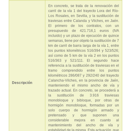
En concreto, se trata de la renovación del
carril de la vía 1 del trayecto Lora del Río-
Los Rosales, en Sevilla, y la sustitución de
traviesas entre Calanda y Vilches, en Jaén.
El primero de los contratos, con un
presupuesto de 421.716,1 euros (IVA
incluido) y un plazo de ejecución de quince
semanas, tiene por objeto la sustitución de 7
km de carril de barra larga de la vía 1, entre
los puntos kilométricos 516/394 y 523/526;
así como de 5 km de la vía 2 en los puntos
516/363 y 521/111. El segundo hace
referencia a la sustitución de traviesas en el
tramo comprendido entre los puntos
kilométricos 286/087 y 292/240 del trayecto
Calancha-Vilches, en la provincia de Jaén,
Descripción
manteniendo el mismo ancho de vía y
trazado actual. En concreto, se procederá a
la sustitución de 3.916 traviesas
monobloque y bibloque, por otras de
hormigón monobloque, formadas por un
solo cuerpo de hormigón armado y
pretensado y que suponen una
considerable mejora en cuanto al
mantenimiento del ancho de vía y
estabilidad de la misma. Esta actuación, que