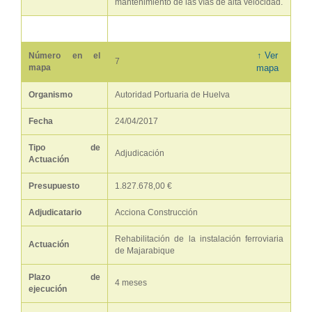
mantenimiento de las vías de alta velocidad.
↑ Ver
Número en el
7
mapa
mapa
Organismo
Autoridad Portuaria de Huelva
Fecha
24/04/2017
Tipo de
Adjudicación
Actuación
Presupuesto
1.827.678,00 €
Adjudicatario
Acciona Construcción
Rehabilitación de la instalación ferroviaria
Actuación
de Majarabique
Plazo de
4 meses
ejecución