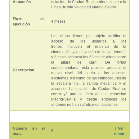
Actuación
estación de Ciudad Real, perteneciente a la
Línea de Alta Velocidad Madrid-Sevilla.
Plazo de
4 meses
ejecución
Las obras tienen por objeto facilitar el
acceso de los usuarios a los
trenes. Incluyen el refuerzo de la
cimentación y la elevación de los andenes 1
y 2 hasta alcanzar los 68 cm de altura sobre
la altura del carril. De forma
complementaria, está previsto adecuar el
Descripción
nuevo nivel del suelo a los accesos
existentes, así como de las embocaduras de
la escalera fija, la rampa mecánica y el
ascensor. La estación de Ciudad Real se
construyó para la línea de alta velocidad
Madrid-Sevilla y desde entonces los
andenes no han sufrido modificaciones.
↑ Ver
Número en el
6
mapa
mapa