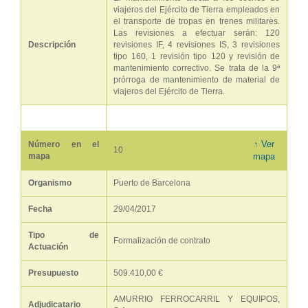
viajeros del Ejército de Tierra empleados en
el transporte de tropas en trenes militares.
Las revisiones a efectuar serán: 120
Descripción
revisiones IF, 4 revisiones IS, 3 revisiones
tipo 160, 1 revisión tipo 120 y revisión de
mantenimiento correctivo. Se trata de la 9ª
prórroga de mantenimiento de material de
viajeros del Ejército de Tierra.
↑ Ver
Número en el
10
mapa
mapa
Organismo
Puerto de Barcelona
Fecha
29/04/2017
Tipo de
Formalización de contrato
Actuación
Presupuesto
509.410,00 €
AMURRIO FERROCARRIL Y EQUIPOS,
Adjudicatario