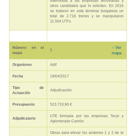
intermodal a las empresas ferroviarias y
otros candidatos que lo soliciten. En 2016
se trataron en esta terminal burgalesa un
total de 2.718 trenes y se manipularon
11.504 UTI’s.
↑ Ver
Número en el
5
mapa
mapa
Organismo
Adif
Fecha
19/04/2017
Tipo de
Adjudicación
Actuación
Presupuesto
523.733,90 €
UTE formada por las empresas Tecyr y
Adjudicatario
Aglomerado Carrión.
Obras para elevar los andenes 1 y 2 de la