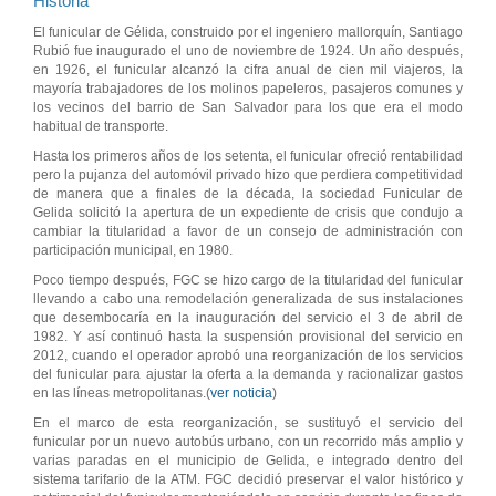
Historia
El funicular de Gélida, construido por el ingeniero mallorquín, Santiago
Rubió fue inaugurado el uno de noviembre de 1924. Un año después,
en 1926, el funicular alcanzó la cifra anual de cien mil viajeros, la
mayoría trabajadores de los molinos papeleros, pasajeros comunes y
los vecinos del barrio de San Salvador para los que era el modo
habitual de transporte.
Hasta los primeros años de los setenta, el funicular ofreció rentabilidad
pero la pujanza del automóvil privado hizo que perdiera competitividad
de manera que a finales de la década, la sociedad Funicular de
Gelida solicitó la apertura de un expediente de crisis que condujo a
cambiar la titularidad a favor de un consejo de administración con
participación municipal, en 1980.
Poco tiempo después, FGC se hizo cargo de la titularidad del funicular
llevando a cabo una remodelación generalizada de sus instalaciones
que desembocaría en la inauguración del servicio el 3 de abril de
1982. Y así continuó hasta la suspensión provisional del servicio en
2012, cuando el operador aprobó una reorganización de los servicios
del funicular para ajustar la oferta a la demanda y racionalizar gastos
en las líneas metropolitanas.(
ver noticia
)
En el marco de esta reorganización, se sustituyó el servicio del
funicular por un nuevo autobús urbano, con un recorrido más amplio y
varias paradas en el municipio de Gelida, e integrado dentro del
sistema tarifario de la ATM. FGC decidió preservar el valor histórico y