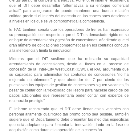
ofertas para una competencia efectiva. Por ello, el informe recomienda
que el DfT debe desarrollar "alternativas a su enfoque comercial
actual" para asegurarse de puede mantener una buena relación
calidad-precio si el interés del mercado en las concesiones desciende
a niveles en los que se ve comprometida la competencia.
El PAC también señala que los operadores de trenes han expresado
su preocupación con respecto a que el DfT es demasiado rígido en su
enfoque de arrendamiento y gestión de concesiones, añadiendo que el
gran número de obligaciones comprometidas en los contratos conduce
a la ineficiencia y limita la innovación.
Mientras que el DfT sostiene que ha reforzado su capacidad
arrendamiento de concesiones, desde el fiasco en el proceso de
concesión de la Inter-City West Coast (ICWC), el PAC argumenta que
su capacidad para administrar los contratos de concesiones "no ha
mejorado notablemente" y que alrededor del 7 por ciento de los
puestos en los equipos de gestión de concesiones siguen vacantes, “a
pesar de contar con la flexibilidad del Tesoro para hacerse cargo de los
pagos adicionales que representaría poder contar con expertos de
reconocido prestigio”.
El informe recomienda que el DfT debe llenar estas vacantes con
personal altamente cualificado tan pronto como sea posible. También
sugiere que el Departamento debe presentar las medidas específicas
que está adoptando para fomentar la innovación, tanto en la fase de
adquisición como durante la operación de la concesión.