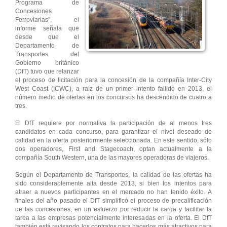
Programa de
Concesiones
Ferroviarias”, el
informe señala que
desde que el
Departamento de
Transportes del
Gobierno británico
(DfT) tuvo que relanzar
el proceso de licitación para la concesión de la compañía Inter-City
West Coast (ICWC), a raíz de un primer intento fallido en 2013, el
número medio de ofertas en los concursos ha descendido de cuatro a
tres.
El DfT requiere por normativa la participación de al menos tres
candidatos en cada concurso, para garantizar el nivel deseado de
calidad en la oferta posteriormente seleccionada. En este sentido, sólo
dos operadores, First and Stagecoach, optan actualmente a la
compañía South Western, una de las mayores operadoras de viajeros.
Según el Departamento de Transportes, la calidad de las ofertas ha
sido considerablemente alta desde 2013, si bien los intentos para
atraer a nuevos participantes en el mercado no han tenido éxito. A
finales del año pasado el DfT simplificó el proceso de precalificación
de las concesiones, en un esfuerzo por reducir la carga y facilitar la
tarea a las empresas potencialmente interesadas en la oferta. El DfT
también está revisando los contratos para hacerlos más atractivos para