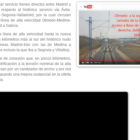
 servicio trenes directos entre Madrid y
especto al histórico servicio vía Ávila-
Segovia-Valladolid, por la cual circulan
a línea de alta velocidad Olmedo-Medina-
d a Galicia.
a línea de alta velocidad hasta la nueva
kilómetros más al sur del histórico nudo
líneas Madrid-Irún con las de Medina a
incluso la que iba a Segovia y Villalba).
l de conexión que, en pocos kilómetros,
trificación a la tensión nominal de la alta
pasan por un cambiador de ancho y por red
uesto una mejora sustancial en la oferta
da.