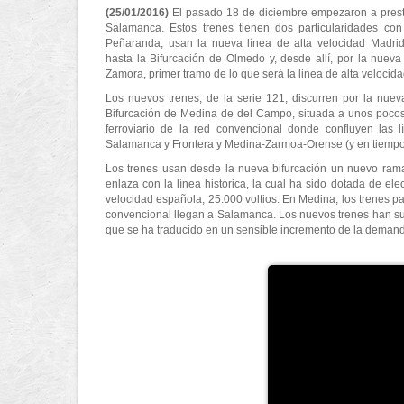
(25/01/2016)
El pasado 18 de diciembre empezaron a prestar
Salamanca. Estos trenes tienen dos particularidades con r
Peñaranda, usan la nueva línea de alta velocidad Madrid-
hasta la Bifurcación de Olmedo y, desde allí, por la nuev
Zamora, primer tramo de lo que será la linea de alta velocida
Los nuevos trenes, de la serie 121, discurren por la nuev
Bifurcación de Medina de del Campo, situada a unos pocos 
ferroviario de la red convencional donde confluyen las 
Salamanca y Frontera y Medina-Zarmoa-Orense (y en tiempos 
Los trenes usan desde la nueva bifurcación un nuevo rama
enlaza con la línea histórica, la cual ha sido dotada de elec
velocidad española, 25.000 voltios. En Medina, los trenes 
convencional llegan a Salamanca. Los nuevos trenes han sup
que se ha traducido en un sensible incremento de la deman