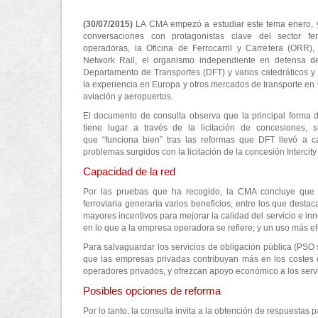
(30/07/2015)
LA CMA empezó a estudiar este tema enero, 
conversaciones con protagonistas clave del sector fer
operadoras, la Oficina de Ferrocarril y Carretera (ORR), 
Network Rail, el organismo independiente en defensa de
Departamento de Transportes (DFT) y varios catedráticos y
la experiencia en Europa y otros mercados de transporte e
aviación y aeropuertos.
El documento de consulta observa que la principal forma 
tiene lugar a través de la licitación de concesiones,
que “funciona bien” tras las reformas que DFT llevó a c
problemas surgidos con la licitación de la concesión Intercit
Capacidad de la red
Por las pruebas que ha recogido, la CMA concluye que
ferroviaria generaría varios beneficios, entre los que destaca
mayores incentivos para mejorar la calidad del servicio e inn
en lo que a la empresa operadora se refiere; y un uso más ef
Para salvaguardar los servicios de obligación pública (PSO
que las empresas privadas contribuyan más en los costes d
operadores privados, y ofrezcan apoyo económico a los servi
Posibles opciones de reforma
Por lo tanto, la consulta invita a la obtención de respuestas