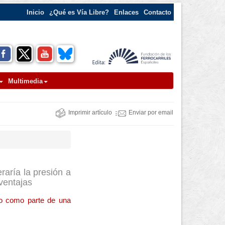
Inicio
¿Qué es Vía Libre?
Enlaces
Contacto
Multimedia
Imprimir artículo
Enviar por email
aría la presión a
 ventajas
io como parte de una