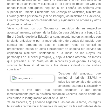
uniforme de almirante, y ostentaba en el pecho el Toisón de Oro y la
banda tricolor portuguesa; seguían al de España los señores Jefe
superior de Palacio, Presidente del Consejo de Ministros, Ministro de
Estado y otros personajes, y al de Portugal, los ministros de Hacienda,
Guerra y Marina, varios chambelanes y ayudantes de órdenes y otros
dignatarios del reino.”
“Acto continuo, los dos Soberanos, seguidos de su respectivo
acompañamiento, salieron de la Estación para dirigirse a la tienda (...).
En el tránsito desde la Estación al campamento fueron aclamados con
ferviente entusiasmo por la muchedumbre de gentes del pueblo que
llenaba los alrededores; bajo el pabellón regio se verificó la
presentación mutua de altos funcionarios; en seguida fue servido un
espléndido almuerzo, sentándose a la mesa de los Reyes los
personajes de superior jerarquía, y, bajo la tienda africana, en mesas
que presidían el Sr. Marqués de Alcañices y el general Echagüe,
sirvióse también el almuerzo a los demás individuos de ambas
comitivas.”
“Después del almuerzo, que
terminó sin brindis, SS.MM. y
todos los personajes de ambas
cortes regresaron a la Estación y
subieron al tren Real, que estaba dispuesto, y que partió
inmediatamente para la histórica ciudad de Cáceres, donde habría de
celebrarse la inauguración oficial de la línea.”
Ya en Cáceres, “(...) adonde llegaron a las dos de la tarde, los regios
huéspedes recibieron el homenaje de respeto de las autoridades de la