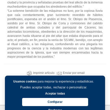
ciudad y la provincia y señaladas pruebas del leal afecto de la inmensa
muchedumbre que ocupaba los alrededores del edificio.”
“La solemne bendición de las máquinas no tuvo, por la copiosa lluvia
que caía constantemente, gran lucimiento: revestido de hábitos
pontificales, esperaba en el andén el Ilmo. Sr. Obispo de Plasencia,
asistido por el Ilmo. Sr. Obispo de Coria y comisiones del cabildo
catedral de ambas ciudades y del parroquial de Cáceres; las
adornadas locomotoras, obedientes a la dirección de los maquinistas,
avanzaron hasta situarse al pie del altar que estaba dispuesto para el
acto; el prelado, en fin, previa la venia de SS.MM., bendijo, con arreglo
al ritual católico, a las máquinas, confundiendo en una plegaria los
progresos de la ciencia y la industria modernas con las legítimas
aspiraciones de la Iglesia, que van siempre encaminadas hacia la
mayor prosperidad de los pueblos.”
Imprimir artículo
Enviar por email
Usamos cookies
para mejorar tu experiencia y estadísticas.
Puedes aceptar todas, rechazar o personalizar.
Aceptar todas
Configurar