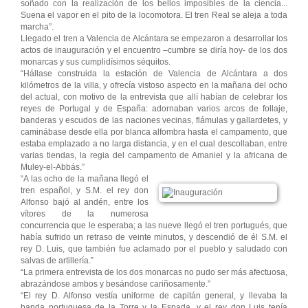
soñado con la realización de los bellos imposibles de la ciencia...
Suena el vapor en el pito de la locomotora. El tren Real se aleja a toda
marcha”.
Llegado el tren a Valencia de Alcántara se empezaron a desarrollar los
actos de inauguración y el encuentro –cumbre se diría hoy- de los dos
monarcas y sus cumplidísimos séquitos.
“Hállase construida la estación de Valencia de Alcántara a dos
kilómetros de la villa, y ofrecía vistoso aspecto en la mañana del ocho
del actual, con motivo de la entrevista que allí habían de celebrar los
reyes de Portugal y de España: adornaban varios arcos de follaje,
banderas y escudos de las naciones vecinas, flámulas y gallardetes, y
caminábase desde ella por blanca alfombra hasta el campamento, que
estaba emplazado a no larga distancia, y en el cual descollaban, entre
varias tiendas, la regia del campamento de Amaniel y la africana de
Muley-el-Abbás.”
“A las ocho de la mañana llegó el
tren español, y S.M. el rey don
Alfonso bajó al andén, entre los
vítores de la numerosa
concurrencia que le esperaba; a las nueve llegó el tren portugués, que
había sufrido un retraso de veinte minutos, y descendió de él S.M. el
rey D. Luis, que también fue aclamado por el pueblo y saludado con
salvas de artillería.”
“La primera entrevista de los dos monarcas no pudo ser más afectuosa,
abrazándose ambos y besándose cariñosamente.”
“El rey D. Alfonso vestía uniforme de capitán general, y llevaba la
banda portuguesa de la Torre y la Espada, y el rey don Luis tenía