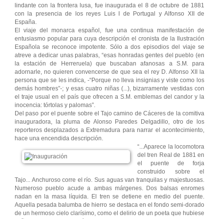
lindante con la frontera lusa, fue inaugurada el 8 de octubre de 1881
con la presencia de los reyes Luis I de Portugal y Alfonso XII de
España.
El viaje del monarca español, fue una continua manifestación de
entusiasmo popular para cuya descripción el cronista de la Ilustración
Española se reconoce impotente. Sólo a dos episodios del viaje se
atreve a dedicar unas palabras, “esas honradas gentes del pueblo (en
la estación de Herreruela) que buscaban afanosas a S.M. para
adornarle, no quieren convencerse de que sea el rey D. Alfonso XII la
persona que se les indica, -“Porque no lleva insignias y viste como los
demás hombres”-; y esas cuatro niñas (...), bizarramente vestidas con
el traje usual en el país que ofrecen a S.M. emblemas del candor y la
inocencia: tórtolas y palomas”.
Del paso por el puente sobre el Tajo camino de Cáceres de la comitiva
inauguradora, la pluma de Alonso Paredes Delgadillo, otro de los
reporteros desplazados a Extremadura para narrar el acontecimiento,
hace una encendida descripción.
“...Aparece la locomotora
del tren Real de 1881 en
el puente de forja
construido sobre el
Tajo... Anchuroso corre el río. Sus aguas van tranquilas y majestuosas.
Numeroso pueblo acude a ambas márgenes. Dos balsas enromes
nadan en la masa líquida. El tren se detiene en medio del puente.
Aquella pesada balumba de hierro se destaca en el fondo semi-dorado
de un hermoso cielo clarísimo, como el delirio de un poeta que hubiese