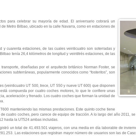
tos para celebrar su mayoría de edad. El aniversario cobrará un
al de Metro Bilbao, ubicado en la calle Navarra, como en estaciones de
d y cuarenta estaciones, de las cuales veinticuatro son soterradas y
ilbao tenía 26,4 kilómetros de longitud y veintitrés estaciones, de las
ransporte, diseñadas por el arquitecto británico Norman Foster, se
taciones subterráneas, popularmente conocidos como “fosteritos”, son
des (veinticuatro UT 500, trece, UT 550 y nueve UT 600) que disponen
está compuesta por cuatro coches motores, lo que le confiere unas
ia, aceleración y frenado. Los cuatro coches que forman la unidad de
na.
UT600 manteniendo las mismas prestaciones. Este quinto coche tiene
 de cuatro coches, pero carece de equipo de tracción. A lo largo del año 2011, s
12 hasta la UT524 ambas incluidas.
istró un total de 41.493.501 viajeros, con una media en día laborable de invier
 281.253. Las estaciones que registran mayor número de usuarios son las de Casc