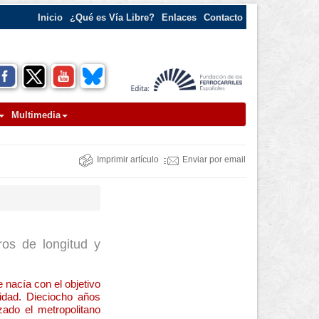
Inicio
¿Qué es Vía Libre?
Enlaces
Contacto
Multimedia
Imprimir artículo
Enviar por email
ros de longitud y
nacía con el objetivo
lidad. Dieciocho años
zado el metropolitano