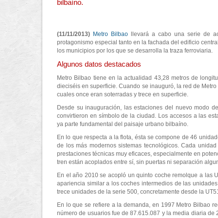
bilbaíno.
(11/11/2013)
Metro Bilbao
llevará a cabo una serie de ac
protagonismo especial tanto en la fachada del edificio centr
los municipios por los que se desarrolla la traza ferroviaria.
Algunos datos destacados
Metro Bilbao tiene en la actualidad 43,28 metros de longitu
dieciséis en superficie. Cuando se inauguró, la red de Metro B
cuales once eran soterradas y trece en superficie.
Desde su inauguración, las estaciones del nuevo modo de t
convirtieron en símbolo de la ciudad. Los accesos a las es
ya parte fundamental del paisaje urbano bilbaíno.
En lo que respecta a la flota, ésta se compone de 46 unida
de los más modernos sistemas tecnológicos. Cada unidad 
prestaciones técnicas muy eficaces, especialmente en potenc
tren están acoplados entre sí, sin puertas ni separación algu
En el año 2010 se acopló un quinto coche remolque a las 
apariencia similar a los coches intermedios de las unidades
trece unidades de la serie 500, concretamente desde la UT5
En lo que se refiere a la demanda, en 1997 Metro Bilbao reg
número de usuarios fue de 87.615.087 y la media diaria de