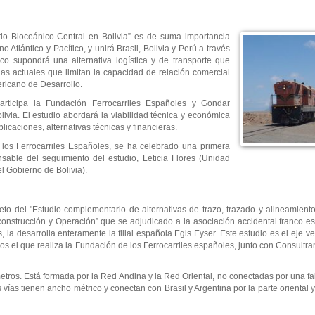
ario Bioceánico Central en Bolivia” es de suma importancia
 Atlántico y Pacífico, y unirá Brasil, Bolivia y Perú a través
ico supondrá una alternativa logística y de transporte que
ias actuales que limitan la capacidad de relación comercial
ericano de Desarrollo.
articipa la Fundación Ferrocarriles Españoles y Gondar
livia. El estudio abordará la viabilidad técnica y económica
licaciones, alternativas técnicas y financieras.
los Ferrocarriles Españoles, se ha celebrado una primera
sable del seguimiento del estudio, Leticia Flores (Unidad
l Gobierno de Bolivia).
eto del "Estudio complementario de alternativas de trazo, trazado y alineamiento
construcción y Operación” que se adjudicado a la asociación accidental franco es
la desarrolla enteramente la filial española Egis Eyser. Este estudio es el eje ve
los el que realiza la Fundación de los Ferrocarriles españoles, junto con Consultr
metros. Está formada por la Red Andina y la Red Oriental, no conectadas por una fal
ías tienen ancho métrico y conectan con Brasil y Argentina por la parte oriental y