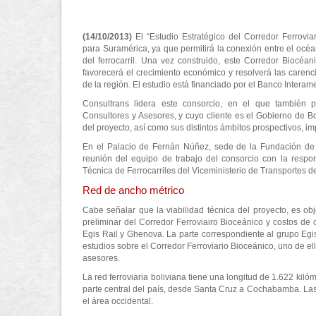
(14/10/2013)
El “Estudio Estratégico del Corredor Ferrovi
para Suramérica, ya que permitirá la conexión entre el océano
del ferrocarril. Una vez construido, este Corredor Biocéan
favorecerá el crecimiento económico y resolverá las carenc
de la región. El estudio está financiado por el Banco Interam
Consultrans lidera este consorcio, en el que también p
Consultores y Asesores, y cuyo cliente es el Gobierno de Bo
del proyecto, así como sus distintos ámbitos prospectivos, imp
En el Palacio de Fernán Núñez, sede de la Fundación de 
reunión del equipo de trabajo del consorcio con la respon
Técnica de Ferrocarriles del Viceministerio de Transportes de
Red de ancho métrico
Cabe señalar que la viabilidad técnica del proyecto, es obj
preliminar del Corredor Ferroviairo Bioceánico y costos de 
Egis Rail y Ghenova. La parte correspondiente al grupo Egis, 
estudios sobre el Corredor Ferroviario Bioceánico, uno de el
asesores.
La red ferroviaria boliviana tiene una longitud de 1.622 kiló
parte central del país, desde Santa Cruz a Cochabamba. Las v
el área occidental.