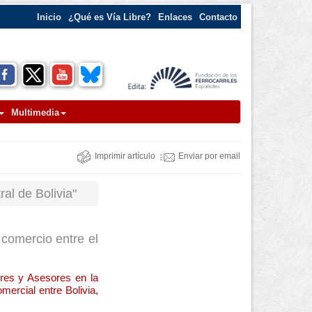
Inicio
¿Qué es Vía Libre?
Enlaces
Contacto
Multimedia
Imprimir artículo
Enviar por email
al de Bolivia"
l comercio entre el
ores y Asesores en la
mercial entre Bolivia,