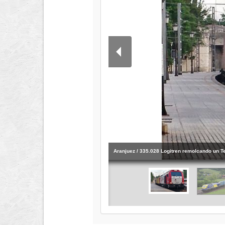
Aranjuez / 335.028 Logitren remolcando un T