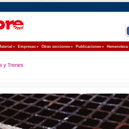
aterial
Empresas
Otras secciones
Publicaciones
Hemeroteca
s y Trenes