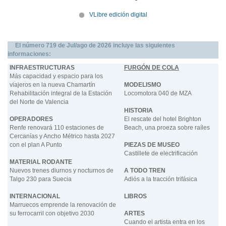
VLibre edición digital
El número 719 de Jul/ago de 2026 incluye las siguientes
informaciones:
INFRAESTRUCTURAS
FURGÓN DE COLA
Más capacidad y espacio para los
viajeros en la nueva Chamartín
MODELISMO
Rehabilitación integral de la Estación
Locomotora 040 de MZA
del Norte de Valencia
HISTORIA
OPERADORES
El rescate del hotel Brighton
Renfe renovará 110 estaciones de
Beach, una proeza sobre raíles
Cercanías y Ancho Métrico hasta 2027
con el plan A Punto
PIEZAS DE MUSEO
Castillete de electrificación
MATERIAL RODANTE
Nuevos trenes diurnos y nocturnos de
A TODO TREN
Talgo 230 para Suecia
Adiós a la tracción trifásica
INTERNACIONAL
LIBROS
Marruecos emprende la renovación de
su ferrocarril con objetivo 2030
ARTES
Cuando el artista entra en los