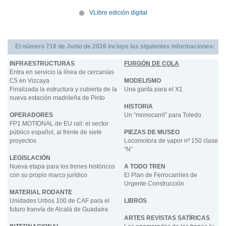
VLibre edición digital
El número 718 de Junio de 2026 incluye las siguientes informaciones:
INFRAESTRUCTURAS
FURGÓN DE COLA
Entra en servicio la línea de cercanías
C5 en Vizcaya
MODELISMO
Finalizada la estructura y cubierta de la
Una garita para el X1
nueva estación madrileña de Pinto
HISTORIA
OPERADORES
Un “monocarril” para Toledo
FP1 MOTIONAL de EU rail: el sector
público español, al frente de siete
PIEZAS DE MUSEO
proyectos
Locomotora de vapor nº 150 clase
“N”
LEGISLACIÓN
Nueva etapa para los trenes históricos
A TODO TREN
con su propio marco jurídico
El Plan de Ferrocarriles de
Urgente Construcción
MATERIAL RODANTE
Unidades Urbos 100 de CAF para el
LIBROS
futuro tranvía de Alcalá de Guadaíra
ARTES REVISTAS SATÍRICAS