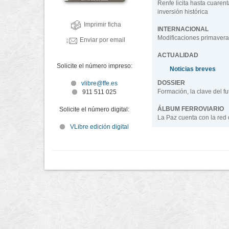
Renfe licita hasta cuaren
inversión histórica
Imprimir ficha
INTERNACIONAL
Modificaciones primaver
Enviar por email
ACTUALIDAD
Solicite el número impreso:
Noticias breves
DOSSIER
vlibre@ffe.es
Formación, la clave del fut
911 511 025
ÁLBUM FERROVIARIO
Solicite el número digital:
La Paz cuenta con la red
VLibre edición digital