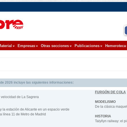
aterial
Empresas
Otras secciones
Publicaciones
Hemeroteca
 2026 incluye las siguientes informaciones:
FURGÓN DE COLA
ta velocidad de La Sagrera
MODELISMO
De la clásica maquet
y la estación de Alicante en un espacio verde
a línea 11 de Metro de Madrid
HISTORIA
Talyllyn railway: el 