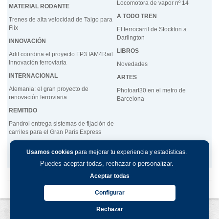
Locomotora de vapor
nº
14
MATERIAL RODANTE
A TODO TREN
Trenes de alta velocidad de Talgo para
Flix
El ferrocarril de Stockton a
Darlington
INNOVACIÓN
LIBROS
Adif coordina el proyecto FP3 IAM4Rail.
Innovación ferroviaria
Novedades
INTERNACIONAL
ARTES
Alemania: el gran proyecto de
Photoart30 en el metro de
renovación ferroviaria
Barcelona
REMITIDO
Pandrol
entrega sistemas de fijación de
carriles para el Gran Paris Express
Usamos cookies
para mejorar tu experiencia y estadísticas.
Puedes aceptar todas, rechazar o personalizar.
Aceptar todas
Configurar
Rechazar
Aviso legal
-
Política de privacidad
-
Política de cookies