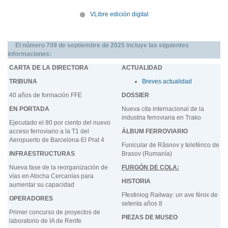
VLibre edición digital
El número 709 de septiembre de 2025 incluye las siguientes
informaciones:
CARTA DE LA DIRECTORA
ACTUALIDAD
TRIBUNA
Breves actualidad
40 años de formación FFE
DOSSIER
EN PORTADA
Nueva cita internacional de la
industria ferroviaria en
Trako
Ejecutado el 80 por ciento del nuevo
acceso ferroviario a la T1 del
ÁLBUM FERROVIARIO
Aeropuerto de Barcelona-El Prat 4
Funicular de
Râsnov
y teleférico de
INFRAESTRUCTURAS
Brasov (Rumanía)
Nueva fase de la reorganización de
FURGÓN DE COLA:
vías en Atocha Cercanías para
HISTORIA
aumentar su capacidad
Ffestiniog
Railway
: un ave fénix de
OPERADORES
setenta años 8
Primer concurso de proyectos de
PIEZAS DE MUSEO
laboratorio de IA de Renfe