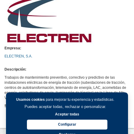
Empresa:
ELECTREN, S.A.
Descripción:
Trabajos de mantenimiento preventivo, correctivo y predictivo de las
instalaciones eléctricas de energía de tracción (subestaciones de tracción,
centros de autotransformación, telemando de energía, LAC, acometidas de
energía, calefactores de aguja, iluminación de túneles) en la Línea de Alta
Velocidad de ADIF Madrid-Valladolid-León-Burgos.
Usamos cookies
para mejorar tu experiencia y estadísticas.
Sitio web:
Puedes aceptar todas, rechazar o personalizar.
Aceptar todas
Configurar