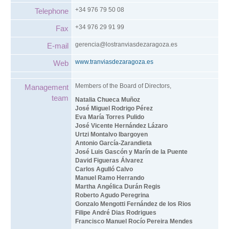
+34 976 79 50 08
Telephone
+34 976 29 91 99
Fax
gerencia@lostranviasdezaragoza.es
E-mail
www.tranviasdezaragoza.es
Web
Members of the Board of Directors,
Management
team
Natalia Chueca Muñoz
José Miguel Rodrigo Pérez
Eva María Torres Pulido
José Vicente Hernández Lázaro
Urtzi Montalvo Ibargoyen
Antonio García-Zarandieta
José Luis Gascón y Marín de la Puente
David Figueras Álvarez
Carlos Agulló Calvo
Manuel Ramo Herrando
Martha Angélica Durán Regis
Roberto Agudo Peregrina
Gonzalo Mengotti Fernández de los Rios
Filipe André Dias Rodrigues
Francisco Manuel Rocío Pereira Mendes