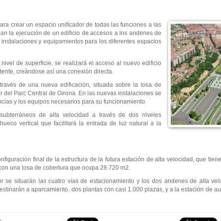
ara crear un espacio unificador de todas las funciones a las
lan la ejecución de un edificio de accesos a los andenes de
e instalaciones y equipamientos para los diferentes espacios
ivel de superficie, se realizará el acceso al nuevo edificio
tente, creándose así una conexión directa.
través de una nueva edificación, situada sobre la losa de
or del Parc Central de Girona. En las nuevas instalaciones se
cias y los equipos necesarios para su funcionamiento.
subterráneos de alta velocidad a través de dos niveles
ueco vertical que facilitará la entrada de luz natural a la
iguración final de la estructura de la futura estación de alta velocidad, que tiene
 con una losa de cobertura que ocupa 28.720 m2.
ior se situarán las cuatro vías de estacionamiento y los dos andenes de alta ve
destinarán a aparcamiento, dos plantas con casi 1.000 plazas, y a la estación de a