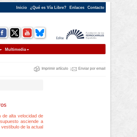
Inicio
¿Qué es Vía Libre?
Enlaces
Contacto
Multimedia
Imprimir artículo
Enviar por email
ros
n de alta velocidad de
resupuesto asciende a
vestíbulo de la actual