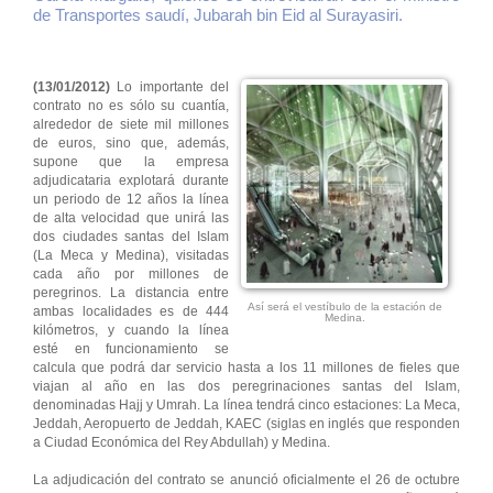
de Transportes saudí, Jubarah bin Eid al Surayasiri.
(13/01/2012)
Lo importante del
contrato no es sólo su cuantía,
alrededor de siete mil millones
de euros, sino que, además,
supone que la empresa
adjudicataria explotará durante
un periodo de 12 años la línea
de alta velocidad que unirá las
dos ciudades santas del Islam
(La Meca y Medina), visitadas
cada año por millones de
peregrinos. La distancia entre
Así será el vestíbulo de la estación de
ambas localidades es de 444
Medina.
kilómetros, y cuando la línea
esté en funcionamiento se
calcula que podrá dar servicio hasta a los 11 millones de fieles que
viajan al año en las dos peregrinaciones santas del Islam,
denominadas Hajj y Umrah. La línea tendrá cinco estaciones: La Meca,
Jeddah, Aeropuerto de Jeddah, KAEC (siglas en inglés que responden
a Ciudad Económica del Rey Abdullah) y Medina.
La adjudicación del contrato se anunció oficialmente el 26 de octubre