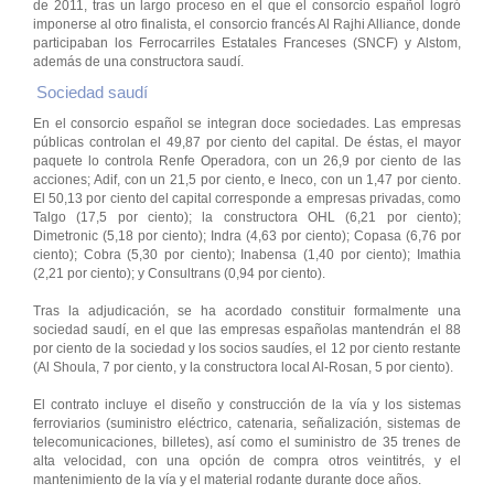
de 2011, tras un largo proceso en el que el consorcio español logró
imponerse al otro finalista, el consorcio francés Al Rajhi Alliance, donde
participaban los Ferrocarriles Estatales Franceses (SNCF) y Alstom,
además de una constructora saudí.
Sociedad saudí
En el consorcio español se integran doce sociedades. Las empresas
públicas controlan el 49,87 por ciento del capital. De éstas, el mayor
paquete lo controla Renfe Operadora, con un 26,9 por ciento de las
acciones; Adif, con un 21,5 por ciento, e Ineco, con un 1,47 por ciento.
El 50,13 por ciento del capital corresponde a empresas privadas, como
Talgo (17,5 por ciento); la constructora OHL (6,21 por ciento);
Dimetronic (5,18 por ciento); Indra (4,63 por ciento); Copasa (6,76 por
ciento); Cobra (5,30 por ciento); Inabensa (1,40 por ciento); Imathia
(2,21 por ciento); y Consultrans (0,94 por ciento).
Tras la adjudicación, se ha acordado constituir formalmente una
sociedad saudí, en el que las empresas españolas mantendrán el 88
por ciento de la sociedad y los socios saudíes, el 12 por ciento restante
(Al Shoula, 7 por ciento, y la constructora local Al-Rosan, 5 por ciento).
El contrato incluye el diseño y construcción de la vía y los sistemas
ferroviarios (suministro eléctrico, catenaria, señalización, sistemas de
telecomunicaciones, billetes), así como el suministro de 35 trenes de
alta velocidad, con una opción de compra otros veintitrés, y el
mantenimiento de la vía y el material rodante durante doce años.