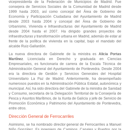
vicepresidenta de la Federación de Municipios de Madrid. Fue
consejera de Servicios Sociales de la Comunidad de Madrid desde
1999 hasta 2003, así como concejal del Área de Gobierno de
Economía y Participación Ciudadana del Ayuntamiento de Madrid
desde 2003 hasta 2004 y concejal del Área de Gobierno de
Urbanismo, Vivienda e Infraestructuras del Ayuntamiento de Madrid
desde 2004 hasta el 2007. Ha dirigido grandes proyectos de
infraestructuras y transformación urbana en Madrid, además de estar al
frente de la política de vivienda en la capital, bajo el mandato del
alcalde Ruiz-Gallardón.
La nueva directora de Gabinete de la ministra es
Alicia Portas
Martínez
. Licenciada en Derecho y graduada en Ciencias
Empresariales, es funcionaria de carrera de la Escala Técnica de
Administración General del Ayuntamiento de Pontevedra. Desde 2004
era la directora de Gestión y Servicios Generales del Hospital
Universitario La Paz de Madrid. Anteriormente, ha desempeñado
numerosos puestos en la Administración Pública Estatal, autonómica y
municipal. Así, ha sido directora del Gabinete de la ministra de Sanidad
y Consumo, secretaria de la Delegación Territorial de la Consejería de
Pesca y Asuntos Marítimos, de la Xunta de Galicia y jefe de Servicio de
Promoción Económica y Patrimonio del Ayuntamiento de Pontevedra,
entre otros.
Dirección General de Ferrocarriles
Asimismo, se ha nombrado director general de Ferrocarriles a Manuel
Niño González. Es ingeniero de Caminos, Canales y Puertos por la