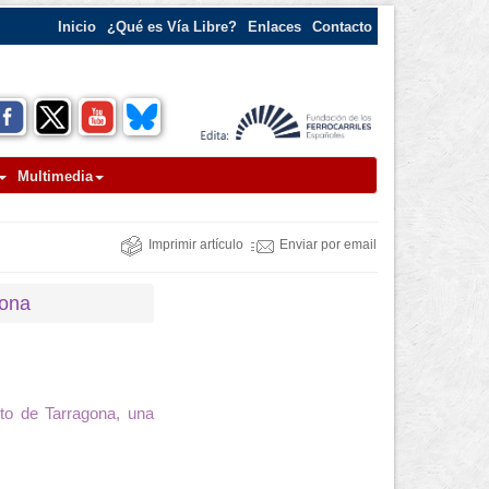
Inicio
¿Qué es Vía Libre?
Enlaces
Contacto
Multimedia
Imprimir artículo
Enviar por email
agona
rto de Tarragona, una
.