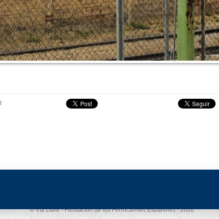
l
Aviso legal
-
Política de privacidad
-
Política de cookies
© Vía Libre - Fundación de los Ferrocarriles Españoles - 2026