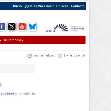
Inicio
¿Qué es Vía Libre?
Enlaces
Contacto
Multimedia
Imprimir artículo
Enviar por email
6
pacidad y permitir la