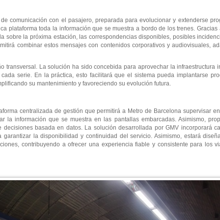
n de comunicación con el pasajero, preparada para evolucionar y extenderse pro
ca plataforma toda la información que se muestra a bordo de los trenes. Gracias a
a sobre la próxima estación, las correspondencias disponibles, posibles incidenci
mitirá combinar estos mensajes con contenidos corporativos y audiovisuales, ad
o transversal. La solución ha sido concebida para aprovechar la infraestructura i
cada serie. En la práctica, esto facilitará que el sistema pueda implantarse pro
plificando su mantenimiento y favoreciendo su evolución futura.
aforma centralizada de gestión que permitirá a Metro de Barcelona supervisar en 
icar la información que se muestra en las pantallas embarcadas. Asimismo, pro
a de decisiones basada en datos. La solución desarrollada por GMV incorporará
a garantizar la disponibilidad y continuidad del servicio. Asimismo, estará dise
ciones, contribuyendo a ofrecer una experiencia fiable y consistente para los vi