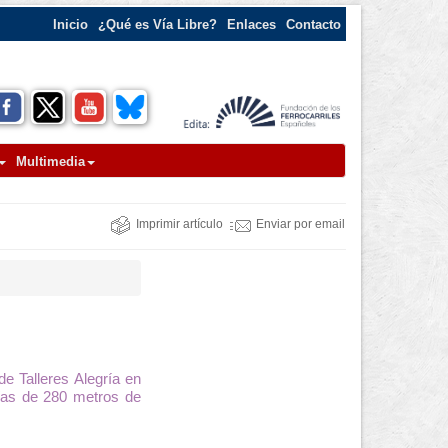
Inicio
¿Qué es Vía Libre?
Enlaces
Contacto
Multimedia
Imprimir artículo
Enviar por email
de Talleres Alegría en
vías de 280 metros de