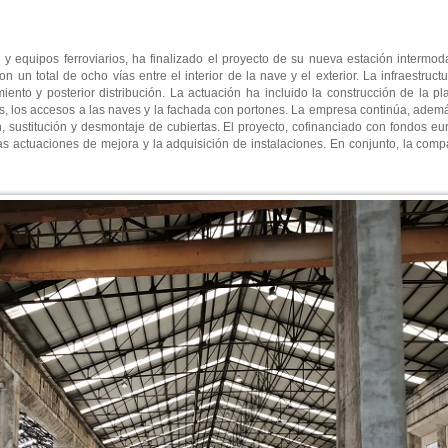
l y equipos ferroviarios, ha finalizado el proyecto de su nueva estación intermod
un total de ocho vías entre el interior de la nave y el exterior. La infraestructu
ento y posterior distribución. La actuación ha incluido la construcción de la p
ías, los accesos a las naves y la fachada con portones. La empresa continúa, adem
ión, sustitución y desmontaje de cubiertas. El proyecto, cofinanciado con fondos
ras actuaciones de mejora y la adquisición de instalaciones. En conjunto, la com