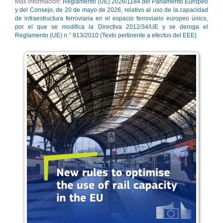
Más información:
Reglamento (UE) 2026/1184 del Parlamento Europeo
y del Consejo, de 20 de mayo de 2026, relativo al uso de la capacidad
de infraestructura ferroviaria en el espacio ferroviario europeo único,
por el que se modifica la Directiva 2012/34/UE y se deroga el
Reglamento (UE) n.° 913/2010 (Texto pertinente a efectos del EEE)