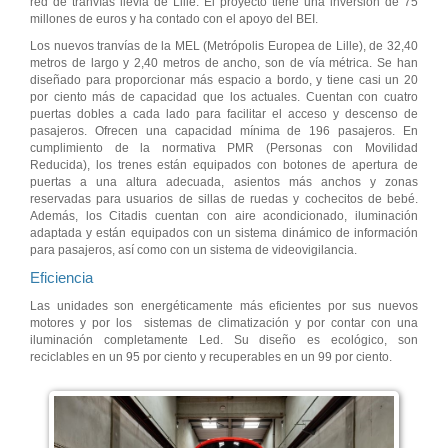
red de tranvías ilévia de Lille. El proyecto tiene una inversión de 75
millones de euros y ha contado con el apoyo del BEI.
Los nuevos tranvías de la MEL (Metrópolis Europea de Lille), de 32,40
metros de largo y 2,40 metros de ancho, son de vía métrica. Se han
diseñado para proporcionar más espacio a bordo, y tiene casi un 20
por ciento más de capacidad que los actuales. Cuentan con cuatro
puertas dobles a cada lado para facilitar el acceso y descenso de
pasajeros. Ofrecen una capacidad mínima de 196 pasajeros. En
cumplimiento de la normativa PMR (Personas con Movilidad
Reducida), los trenes están equipados con botones de apertura de
puertas a una altura adecuada, asientos más anchos y zonas
reservadas para usuarios de sillas de ruedas y cochecitos de bebé.
Además, los Citadis cuentan con aire acondicionado, iluminación
adaptada y están equipados con un sistema dinámico de información
para pasajeros, así como con un sistema de videovigilancia.
Eficiencia
Las unidades son energéticamente más eficientes por sus nuevos
motores y por los sistemas de climatización y por contar con una
iluminación completamente Led. Su diseño es ecológico, son
reciclables en un 95 por ciento y recuperables en un 99 por ciento.