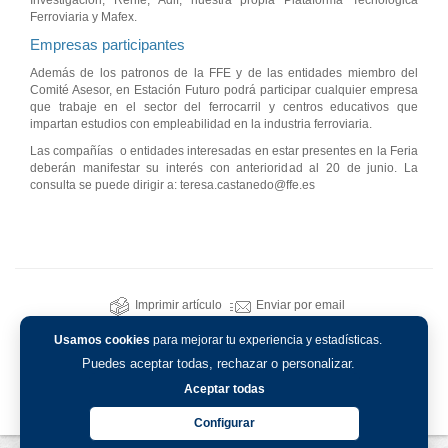
Investigación, Renfe, Adif, nuestra propia Plataforma Tecnológica
Ferroviaria y Mafex.
Empresas participantes
Además de los patronos de la FFE y de las entidades miembro del
Comité Asesor, en Estación Futuro podrá participar cualquier empresa
que trabaje en el sector del ferrocarril y centros educativos que
impartan estudios con empleabilidad en la industria ferroviaria.
Las compañías o entidades interesadas en estar presentes en la Feria
deberán manifestar su interés con anterioridad al 20 de junio. La
consulta se puede dirigir a: teresa.castanedo@ffe.es
Imprimir artículo
Enviar por email
Usamos cookies
para mejorar tu experiencia y estadísticas.
Puedes aceptar todas, rechazar o personalizar.
Aceptar todas
Configurar